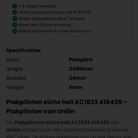
1-3 dagen levertijd
Gratis bezorging boven de € 350,00
2
Gratis snijverlies bij 35m
of meer
Meer dan 25 jaar ervaring
Bekijk deze vloer in onze showroom
Specificaties
Soort
Plakplint
Lengte
2400mm
Breedte
24mm
Hoogte
5mm
Plakplinten eiche hell AC1823 416435 –
Plakplinten van Unilin
De
Plakplinten eiche hell AC1823 416435
van
Unilin
zorgen voor een perfecte afwerking van uw
PVC vloer. Ze sluiten naadloos aan op het decor van