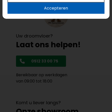
Accepteren
Uw droomvloer?
Laat ons helpen!
0512 33 00 75
Bereikbaar op werkdagen
van 09:00 tot 18:00
Komt u liever langs?
Onze showroom