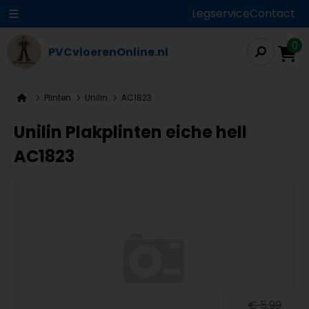
Legservice
Contact
0
PVCvloerenOnline.nl
Plinten
Unilin
AC1823
Unilin Plakplinten eiche hell
AC1823
€ 5,99