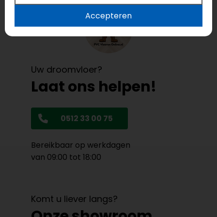
Accepteren
Uw droomvloer?
Laat ons helpen!
0512 33 00 75
Bereikbaar op werkdagen
van 09:00 tot 18:00
Komt u liever langs?
Onze showroom