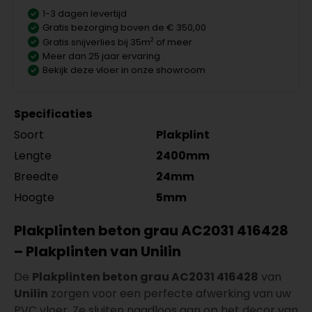
1-3 dagen levertijd
Gratis bezorging boven de € 350,00
2
Gratis snijverlies bij 35m
of meer
Meer dan 25 jaar ervaring
Bekijk deze vloer in onze showroom
Specificaties
Soort
Plakplint
Lengte
2400mm
Breedte
24mm
Hoogte
5mm
Plakplinten beton grau AC2031 416428
– Plakplinten van Unilin
De
Plakplinten beton grau AC2031 416428
van
Unilin
zorgen voor een perfecte afwerking van uw
PVC vloer. Ze sluiten naadloos aan op het decor van