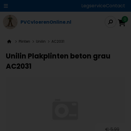
Legservice
Contact
0
PVCvloerenOnline.nl
Plinten
Unilin
AC2031
Unilin Plakplinten beton grau
AC2031
€ 5,99