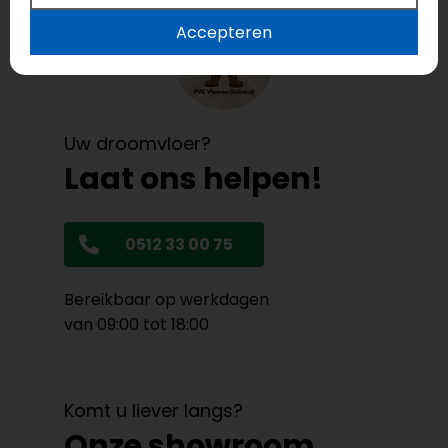
Accepteren
Uw droomvloer?
Laat ons helpen!
0512 33 00 75
Bereikbaar op werkdagen
van 09:00 tot 18:00
Komt u liever langs?
Onze showroom