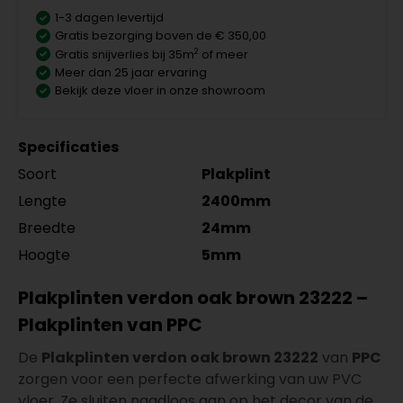
1-3 dagen levertijd
Gratis bezorging boven de € 350,00
2
Gratis snijverlies bij 35m
of meer
Meer dan 25 jaar ervaring
Bekijk deze vloer in onze showroom
Specificaties
Soort
Plakplint
Lengte
2400mm
Breedte
24mm
Hoogte
5mm
Plakplinten verdon oak brown 23222 –
Plakplinten van PPC
De
Plakplinten verdon oak brown 23222
van
PPC
zorgen voor een perfecte afwerking van uw PVC
vloer. Ze sluiten naadloos aan op het decor van de