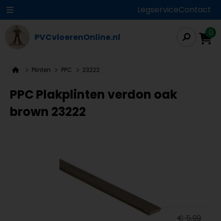
Legservice
Contact
0
PVCvloerenOnline.nl
Plinten
PPC
23222
PPC Plakplinten verdon oak
brown 23222
€ 5,99