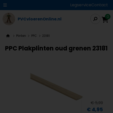
Legservice
Contact
0
PVCvloerenOnline.nl
Plinten
PPC
23181
PPC Plakplinten oud grenen 23181
€ 5,99
€ 4,95