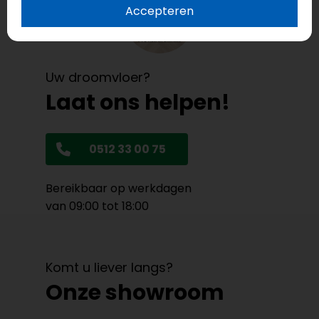
Accepteren
Uw droomvloer?
Laat ons helpen!
0512 33 00 75
Bereikbaar op werkdagen
van 09:00 tot 18:00
Komt u liever langs?
Onze showroom