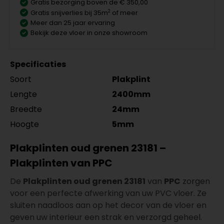
Gratis bezorging boven de € 350,00
2
Gratis snijverlies bij 35m
of meer
Meer dan 25 jaar ervaring
Bekijk deze vloer in onze showroom
Specificaties
Soort
Plakplint
Lengte
2400mm
Breedte
24mm
Hoogte
5mm
Plakplinten oud grenen 23181 –
Plakplinten van PPC
De
Plakplinten oud grenen 23181
van
PPC
zorgen
voor een perfecte afwerking van uw PVC vloer. Ze
sluiten naadloos aan op het decor van de vloer en
geven uw interieur een strak en verzorgd geheel.