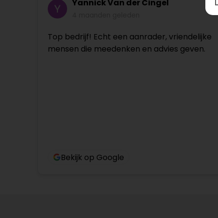
Yannick Van der Cingel
4 maanden geleden
Top bedrijf! Echt een aanrader, vriendelijke
mensen die meedenken en advies geven.
Bekijk op Google