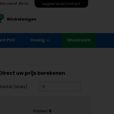
Legservice
Contact
erlies vanaf 35m2
0
Winkelwagen
unt PVC
Overig
Showroom
Direct uw prijs berekenen
Aantal (stuks)
Pakken
0