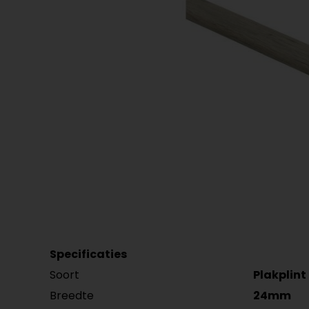
Plint accessoires
Traprenovatie
Specificaties
Soort
Plakplint
Breedte
24mm