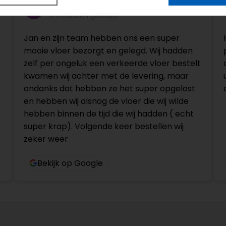
bas bas
6 maanden geleden
Jan en zijn team hebben ons een super
mooie vloer bezorgt en gelegd. Wij hadden
zelf per ongeluk een verkeerde vloer bestelt
kwamen wij achter met de levering, maar
ondanks dat hebben ze het super opgelost
en hebben wij alsnog de vloer die wij wilde
hebben binnen de tijd die wij hadden ( echt
super krap). Volgende keer bestellen wij
zeker weer
Bekijk op Google