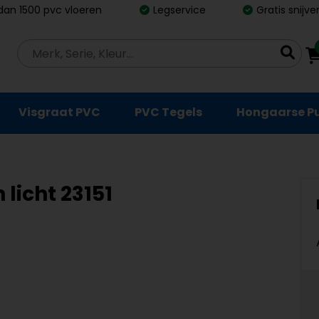
dan 1500 pvc vloeren
Legservice
Gratis snijv
Visgraat PVC
PVC Tegels
Hongaarse P
licht 23151