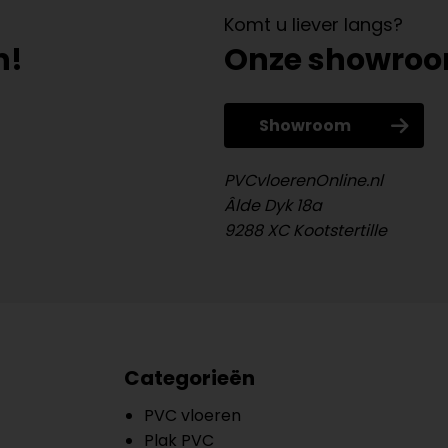
Komt u liever langs?
n!
Onze showro
Showroom
PVCvloerenOnline.nl
Âlde Dyk 18a
9288 XC Kootstertille
Categorieën
PVC vloeren
Plak PVC