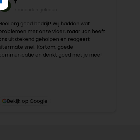
T
7 maanden geleden
Heel erg goed bedrijf! Wij hadden wat
problemen met onze vloer, maar Jan heeft
ons uitstekend geholpen en reageert
uitermate snel. Kortom, goede
communicatie en denkt goed met je mee!
Bekijk op Google