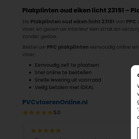
Plakplinten oud eiken licht 23151 – P
De
Plakplinten oud eiken licht 23151
van
PPC
z
vloer en geven uw interieur een strak en verzor
zonder gedoe.
Bestel uw
PPC plakplinten
eenvoudig online en 
vloer.
Eenvoudig zelf te plaatsen
Snel online te bestellen
Snelle levering uit voorraad
Veilig betalen met iDEAL
PVCvloerenOnline.nl
5.0