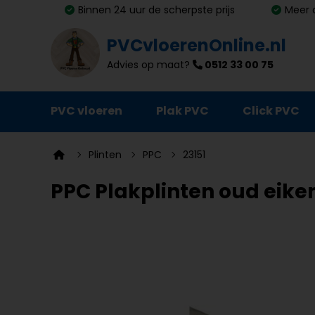
Binnen 24 uur de scherpste prijs
Meer 
PVCvloerenOnline.nl
Advies op maat?
0512 33 00 75
PVC vloeren
Plak PVC
Click PVC
Ondervloeren
Plinten
PPC
23151
Plinten
PPC Plakplinten oud eiken 
Deurmatten
Vloer- en trapprofielen
Lijm, primer en egalisatie
Schoonmaak en onderhoud