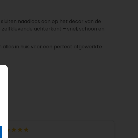
 sluiten naadloos aan op het decor van de
de zelfklevende achterkant – snel, schoon en
n alles in huis voor een perfect afgewerkte