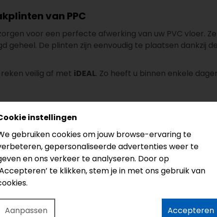
lakplinten van PPC
orgen voor een perfecte afwerking van uw PVC vloer. Ze
gd geheel. De plinten zijn eenvoudig te plaatsen dankzij 
reken veilig af met
iDEAL
. Zo heeft u binnen enkele dage
Cookie instellingen
We gebruiken cookies om jouw browse-ervaring te
verbeteren, gepersonaliseerde advertenties weer te
geven en ons verkeer te analyseren. Door op
‘Accepteren’ te klikken, stem je in met ons gebruik van
cookies.
Aanpassen
Accepteren