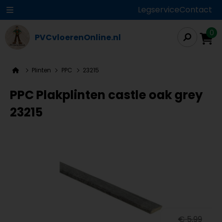
Legservice
Contact
0
PVCvloerenOnline.nl
Plinten
PPC
23215
PPC Plakplinten castle oak grey
23215
€ 5,99