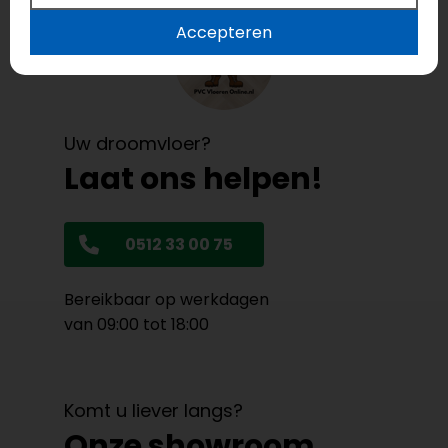
Accepteren
Uw droomvloer?
Laat ons helpen!
0512 33 00 75
Bereikbaar op werkdagen
van 09:00 tot 18:00
Komt u liever langs?
Onze showroom