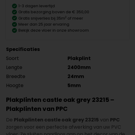
1-3 dagen levertijd
Gratis bezorging boven de € 350,00
2
Gratis snijverlies bij 35m
of meer
Meer dan 25 jaar ervaring
Bekijk deze vloer in onze showroom
Specificaties
Soort
Plakplint
Lengte
2400mm
Breedte
24mm
Hoogte
5mm
Plakplinten castle oak grey 23215 –
Plakplinten van PPC
De
Plakplinten castle oak grey 23215
van
PPC
zorgen voor een perfecte afwerking van uw PVC
vloer. Ze sluiten naadloos aan op het decor van de