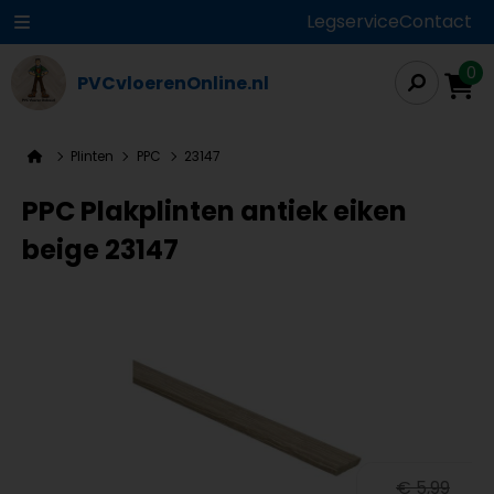
Legservice
Contact
0
PVCvloerenOnline.nl
Plinten
PPC
23147
PPC Plakplinten antiek eiken
beige 23147
€ 5,99