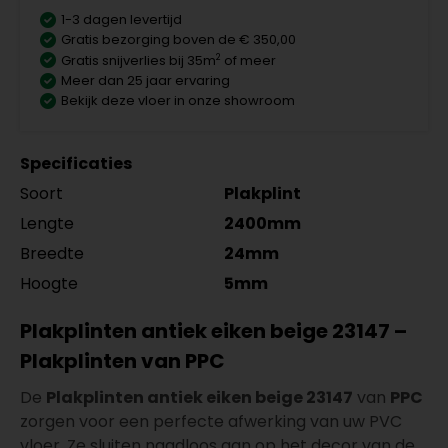
1-3 dagen levertijd
Gratis bezorging boven de € 350,00
2
Gratis snijverlies bij 35m
of meer
Meer dan 25 jaar ervaring
Bekijk deze vloer in onze showroom
Specificaties
Soort
Plakplint
Lengte
2400mm
Breedte
24mm
Hoogte
5mm
Plakplinten antiek eiken beige 23147 –
Plakplinten van PPC
De
Plakplinten antiek eiken beige 23147
van
PPC
zorgen voor een perfecte afwerking van uw PVC
vloer. Ze sluiten naadloos aan op het decor van de