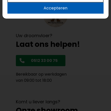
Accepteren
Uw droomvloer?
Laat ons helpen!
0512 33 00 75
Bereikbaar op werkdagen
van 09:00 tot 18:00
Komt u liever langs?
Onze showroom