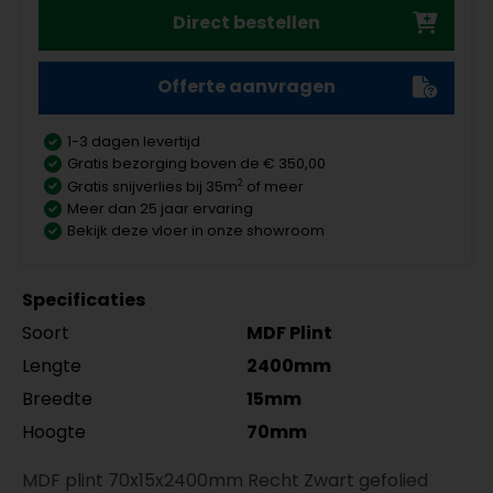
Direct bestellen
Offerte aanvragen
1-3 dagen levertijd
Gratis bezorging boven de € 350,00
2
Gratis snijverlies bij 35m
of meer
Meer dan 25 jaar ervaring
Bekijk deze vloer in onze showroom
Specificaties
Soort
MDF Plint
Lengte
2400mm
Breedte
15mm
Hoogte
70mm
MDF plint 70x15x2400mm Recht Zwart gefolied