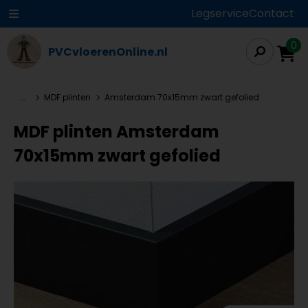
Legservice
Contact
0
PVCvloerenOnline.nl
...
MDF plinten
Amsterdam 70x15mm zwart gefolied
MDF plinten Amsterdam
70x15mm zwart gefolied