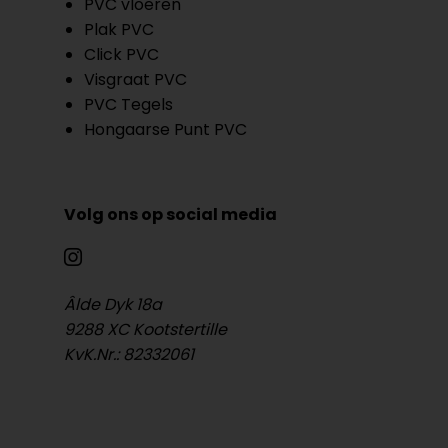
PVC vloeren
Plak PVC
Click PVC
Visgraat PVC
PVC Tegels
Hongaarse Punt PVC
Volg ons op social media
Âlde Dyk 18a
9288 XC Kootstertille
KvK.Nr.: 82332061