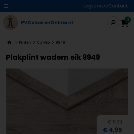
Legservice
Contact
0
PVCvloerenOnline.nl
Plinten
Co-Pro
9949
Plakplint wadern eik 9949
€ 5,99
€ 4,95