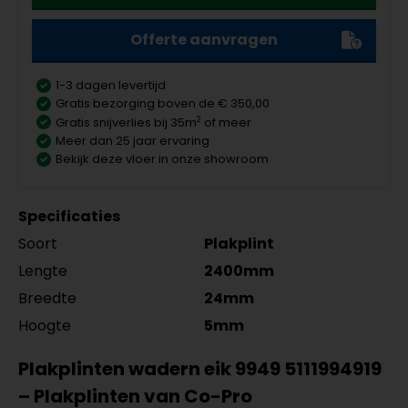
Offerte aanvragen
1-3 dagen levertijd
Gratis bezorging boven de € 350,00
2
Gratis snijverlies bij 35m
of meer
Meer dan 25 jaar ervaring
Bekijk deze vloer in onze showroom
Specificaties
Soort
Plakplint
Lengte
2400mm
Breedte
24mm
Hoogte
5mm
Plakplinten wadern eik 9949 5111994919
– Plakplinten van Co-Pro