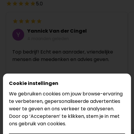
5.0
Yannick Van der Cingel
4 maanden geleden
Top bedrijf! Echt een aanrader, vriendelijke
mensen die meedenken en advies geven.
Cookie instellingen
We gebruiken cookies om jouw browse-ervaring
te verbeteren, gepersonaliseerde advertenties
weer te geven en ons verkeer te analyseren.
Door op ‘Accepteren’ te klikken, stem je in met
Bekijk op Google
ons gebruik van cookies.