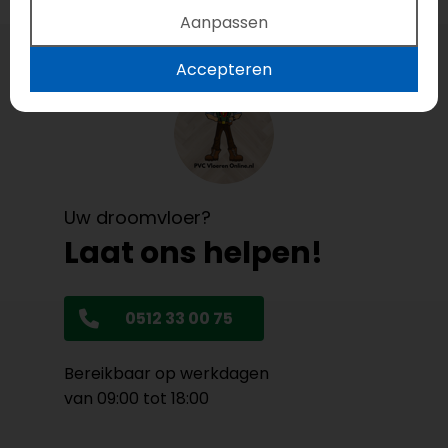
Aanpassen
Accepteren
Uw droomvloer?
Laat ons helpen!
0512 33 00 75
Bereikbaar op werkdagen
van 09:00 tot 18:00