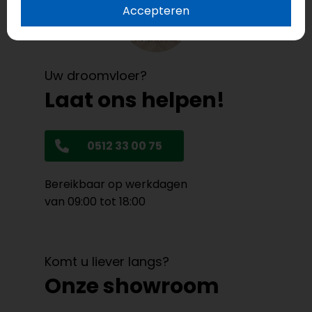
Accepteren
Uw droomvloer?
Laat ons helpen!
0512 33 00 75
Bereikbaar op werkdagen
van 09:00 tot 18:00
Komt u liever langs?
Onze showroom