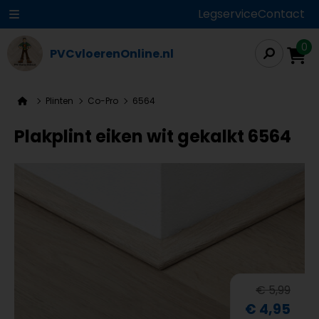
Legservice
Contact
0
PVCvloerenOnline.nl
Plinten
Co-Pro
6564
Plakplint eiken wit gekalkt 6564
€ 5,99
€ 4,95