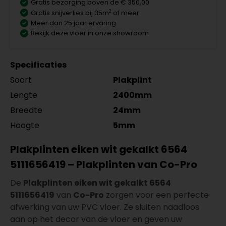
Gratis bezorging boven de € 350,00
2
Gratis snijverlies bij 35m
of meer
Meer dan 25 jaar ervaring
Bekijk deze vloer in onze showroom
Specificaties
Soort
Plakplint
Lengte
2400mm
Breedte
24mm
Hoogte
5mm
Plakplinten eiken wit gekalkt 6564
5111656419 – Plakplinten van Co-Pro
De
Plakplinten eiken wit gekalkt 6564
5111656419
van
Co-Pro
zorgen voor een perfecte
afwerking van uw PVC vloer. Ze sluiten naadloos
aan op het decor van de vloer en geven uw