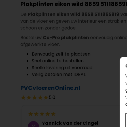
Plakplinten eiken wild 8659 51118659
De
Plakplinten eiken wild 8659 5111865919
va
van de vloer en geven uw interieur een strak en 
schoon en zonder gedoe.
Bestel uw
Co-Pro plakplinten
eenvoudig online
afgewerkte vloer.
Eenvoudig zelf te plaatsen
Snel online te bestellen
Snelle levering uit voorraad
Veilig betalen met iDEAL
PVCvloerenOnline.nl
5.0
Yannick Van der Cingel