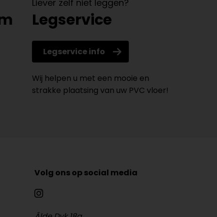
Liever zelf niet leggen?
om
Legservice
Legservice info
Wij helpen u met een mooie en
strakke plaatsing van uw PVC vloer!
Volg ons op social media
Âlde Dyk 18a