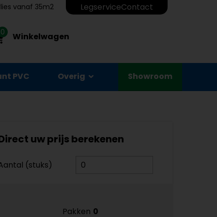
Legservice
Contact
erlies vanaf 35m2
0
Winkelwagen
unt PVC
Overig
Showroom
Direct uw prijs berekenen
Aantal (stuks)
Pakken
0