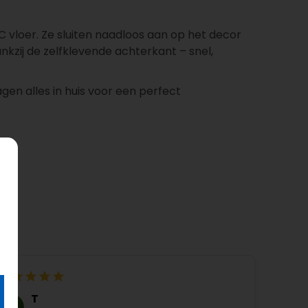
vloer. Ze sluiten naadloos aan op het decor
nkzij de zelfklevende achterkant – snel,
agen alles in huis voor een perfect
T