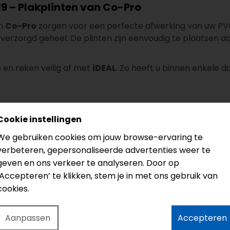
19 – Plakplinten van Co-Pro
n
Co-Pro
zorgen voor een perfecte afwerking van uw PVC 
verzorgd geheel. De plinten zijn eenvoudig te plaatsen da
 en reken veilig af met
iDEAL
. Zo heeft u binnen enkele d
Cookie instellingen
We gebruiken cookies om jouw browse-ervaring te
verbeteren, gepersonaliseerde advertenties weer te
geven en ons verkeer te analyseren. Door op
‘Accepteren’ te klikken, stem je in met ons gebruik van
cookies.
Aanpassen
Accepteren
bas bas