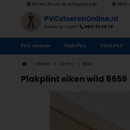
Binnen 24 uur de scherpste prijs
Meer 
PVCvloerenOnline.nl
Advies op maat?
0512 33 00 75
PVC vloeren
Plak PVC
Click PVC
Ondervloeren
Plinten
Co-Pro
8659
Plinten
Plakplint eiken wild 8659
Deurmatten
Vloer- en trapprofielen
Lijm, primer en egalisatie
Schoonmaak en onderhoud