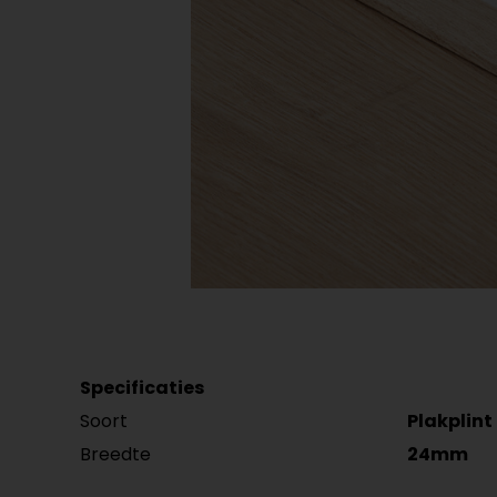
Plint accessoires
Traprenovatie
Specificaties
Soort
Plakplint
Breedte
24mm