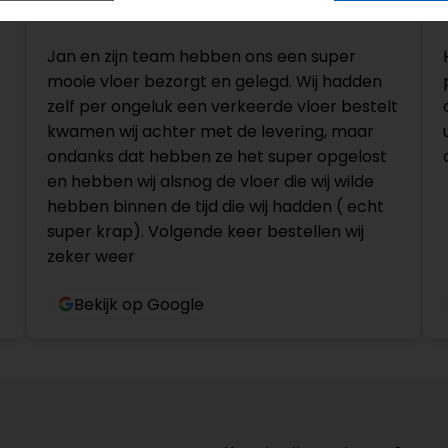
6 maanden geleden
Jan en zijn team hebben ons een super
mooie vloer bezorgt en gelegd. Wij hadden
zelf per ongeluk een verkeerde vloer bestelt
kwamen wij achter met de levering, maar
ondanks dat hebben ze het super opgelost
en hebben wij alsnog de vloer die wij wilde
hebben binnen de tijd die wij hadden ( echt
super krap). Volgende keer bestellen wij
zeker weer
Bekijk op Google