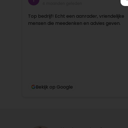
4 maanden geleden
Top bedrijf! Echt een aanrader, vriendelijke
mensen die meedenken en advies geven.
Bekijk op Google