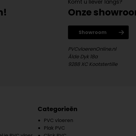
Komt u liever langs?
n!
Onze showro
Showroom
PVCvloerenOnline.nl
Âlde Dyk 18a
9288 XC Kootstertille
Categorieën
PVC vloeren
Plak PVC
l je PVC vloer
Click PVC