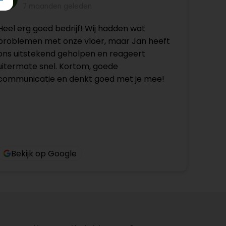
7 maanden geleden
Heel erg goed bedrijf! Wij hadden wat
problemen met onze vloer, maar Jan heeft
ons uitstekend geholpen en reageert
uitermate snel. Kortom, goede
communicatie en denkt goed met je mee!
Bekijk op Google