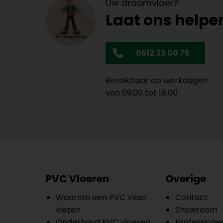
Uw droomvloer?
Laat ons helpe
0512 33 00 75
Bereikbaar op werkdagen
van 09:00 tot 18:00
PVC Vloeren
Overige
Waarom een PVC vloer
Contact
kiezen
Showroom
Onderhoud PVC vloeren
Professionee