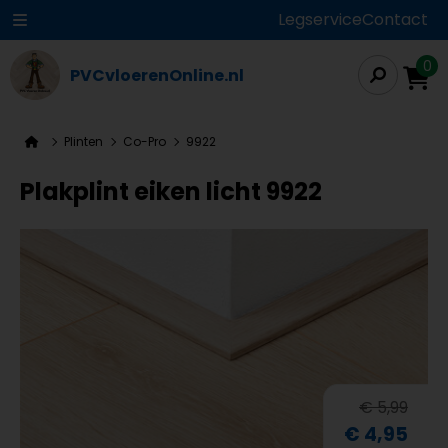
Legservice
Contact
0
PVCvloerenOnline.nl
Plinten
Co-Pro
9922
Plakplint eiken licht 9922
€ 5,99
€ 4,95