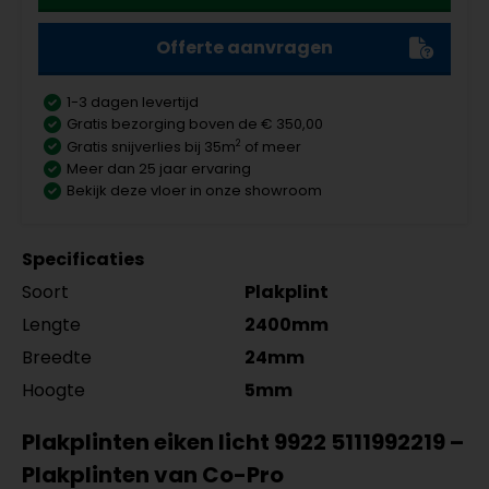
Offerte aanvragen
1-3 dagen levertijd
Gratis bezorging boven de € 350,00
2
Gratis snijverlies bij 35m
of meer
Meer dan 25 jaar ervaring
Bekijk deze vloer in onze showroom
Specificaties
Soort
Plakplint
Lengte
2400mm
Breedte
24mm
Hoogte
5mm
Plakplinten eiken licht 9922 5111992219 –
Plakplinten van Co-Pro