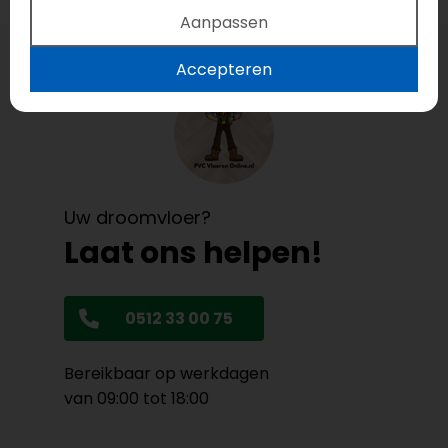
Aanpassen
Accepteren
Uw droomvloer?
Laat ons helpen!
0512 33 00 75
Bereikbaar op werkdagen
van 09:00 tot 18:00