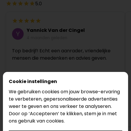
5.0
Yannick Van der Cingel
4 maanden geleden
Top bedrijf! Echt een aanrader, vriendelijke
mensen die meedenken en advies geven.
Cookie instellingen
We gebruiken cookies om jouw browse-ervaring
te verbeteren, gepersonaliseerde advertenties
weer te geven en ons verkeer te analyseren.
Door op ‘Accepteren’ te klikken, stem je in met
Bekijk op Google
ons gebruik van cookies.