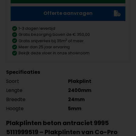
Offerte aanvragen
1-3 dagen levertijd
Gratis bezorging boven de € 350,00
2
Gratis snijverlies bij 35m
of meer
Meer dan 25 jaar ervaring
Bekijk deze vloer in onze showroom
Specificaties
Soort
Plakplint
Lengte
2400mm
Breedte
24mm
Hoogte
5mm
Plakplinten beton antraciet 9995
5111999519 – Plakplinten van Co-Pro