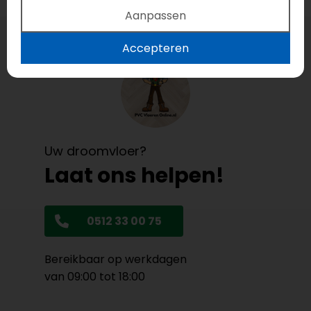
Aanpassen
Accepteren
Uw droomvloer?
Laat ons helpen!
0512 33 00 75
Bereikbaar op werkdagen
van 09:00 tot 18:00