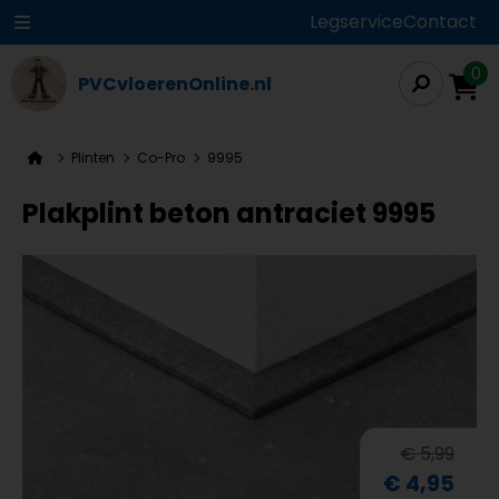
Legservice
Contact
0
PVCvloerenOnline.nl
Plinten
Co-Pro
9995
Plakplint beton antraciet 9995
€ 5,99
€ 4,95