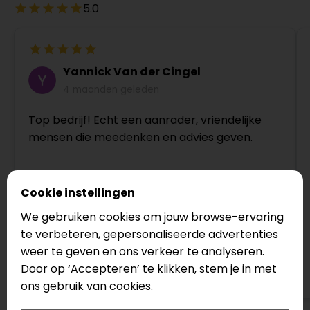
5.0
Yannick Van der Cingel
4 maanden geleden
Top bedrijf! Echt een aanrader, vriendelijke
mensen die meedenken en advies geven.
Cookie instellingen
We gebruiken cookies om jouw browse-ervaring
te verbeteren, gepersonaliseerde advertenties
weer te geven en ons verkeer te analyseren.
Door op ‘Accepteren’ te klikken, stem je in met
Bekijk op Google
ons gebruik van cookies.