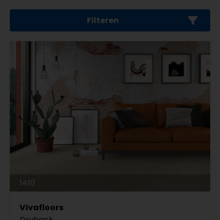
Filteren
1410
Vivafloors
Dryback