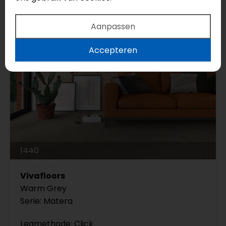
Aanpassen
Accepteren
1440
Vivafloors
Warm Grey
Serie: Matera
Legmethode: Click