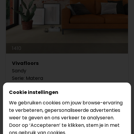
1410
Vivafloors
Sandy
Serie: Matera
Legmethode: Click
Cookie instellingen
Vloertype: Tegel
We gebruiken cookies om jouw browse-ervaring
te verbeteren, gepersonaliseerde advertenties
€52,95
weer te geven en ons verkeer te analyseren.
€47,65
Door op ‘Accepteren’ te klikken, stem je in met
ons gebruik van cookies.