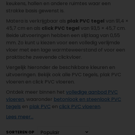
keukens, hallen en andere ruimtes waar een
strakke basis gewenst is.
Matera is verkrijgbaar als
plak PVC tegel
van 91,4 ×
45,7 cm en als
click PVC tegel
van 93,5 × 45,7 cm.
Beide uitvoeringen hebben een slijtlaag van 0,55
mm. Zo kunt u kiezen voor een volledig verlijmde
vloer met een lage warmteweerstand of voor een
praktische zwevende clickvloer.
Vergelijk hieronder de beschikbare kleuren en
uitvoeringen. Bekijk ook alle PVC tegels, plak PVC
vloeren en click PVC vloeren.
Ontdek meer binnen het
volledige aanbod PVC
vloeren
, waaronder
betonlook en steenlook PVC
tegels
en
plak PVC
en
click PVC vloeren
.
Lees meer...
SORTEREN OP