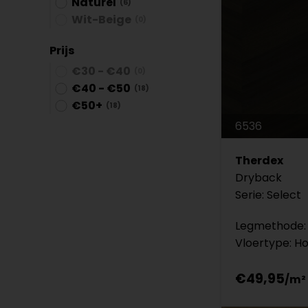
Naturel
(6)
Wit-Beige
(0)
Prijs
€30 - €40
(0)
€40 - €50
(18)
€50+
(18)
6536
Therdex
Dryback
Serie: Select
Legmethode: 
Vloertype: H
€49,95