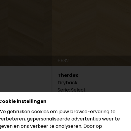
6532
Therdex
Dryback
Serie: Select
Cookie instellingen
Plak
Legmethode: Plak
ongaarse punt
Vloertype: Hongaarse punt
We gebruiken cookies om jouw browse-ervaring te
verbeteren, gepersonaliseerde advertenties weer te
€49,95
geven en ons verkeer te analyseren. Door op