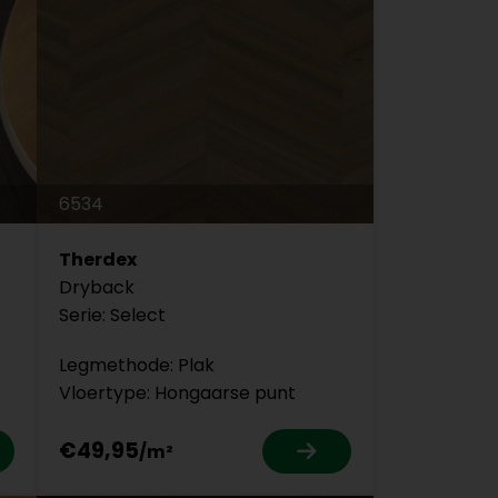
6534
Therdex
Dryback
Serie: Select
Legmethode: Plak
Vloertype: Hongaarse punt
€49,95