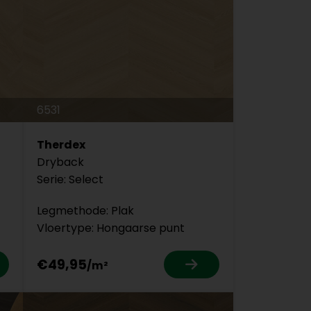
6531
Therdex
Dryback
Serie: Select
Legmethode: Plak
Vloertype: Hongaarse punt
€49,95