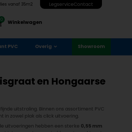
Legservice
Contact
erlies vanaf 35m2
0
Winkelwagen
unt PVC
Overig
Showroom
 visgraat en Hongaarse
ijnde uitstraling. Binnen ons assortiment PVC
 in zowel plak als click uitvoering.
Alle uitvoeringen hebben een sterke
0,55 mm