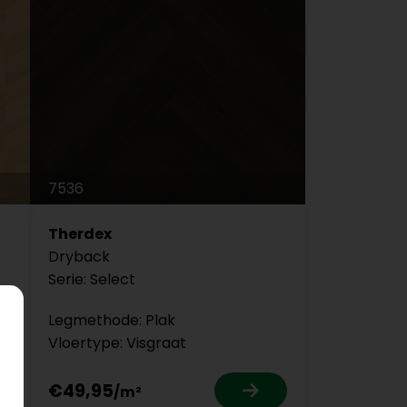
7536
Therdex
Dryback
Serie: Select
Legmethode: Plak
Vloertype: Visgraat
€49,95