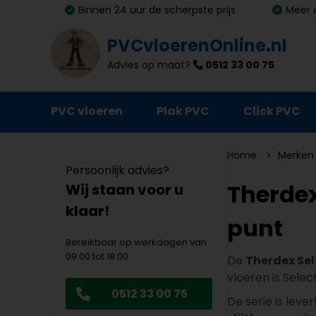
Binnen 24 uur de scherpste prijs
Meer 
PVCvloerenOnline.nl
Advies op maat?
0512 33 00 75
PVC vloeren
Plak PVC
Click PVC
Ondervloeren
Home
Merken
Persoonlijk advies?
Plinten
Therdex
Wij staan voor u
klaar!
Deurmatten
punt
Vloer- en trapprofielen
Bereikbaar op werkdagen van
09:00 tot 18:00
De
Therdex Sel
Lijm, primer en egalisatie
vloeren is Selec
0512 33 00 75
Schoonmaak en onderhoud
De serie is leve