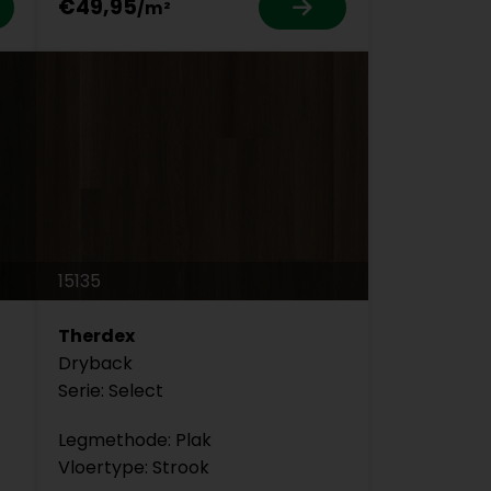
€49,95
15135
Therdex
Dryback
Serie: Select
Legmethode: Plak
Vloertype: Strook