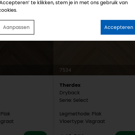
‘Accepteren’ te klikken, stem je in met ons gebruik van
cookies.
Aanpassen
Accepteren
7534
Therdex
Dryback
Serie: Select
Plak
Legmethode: Plak
sgraat
Vloertype: Visgraat