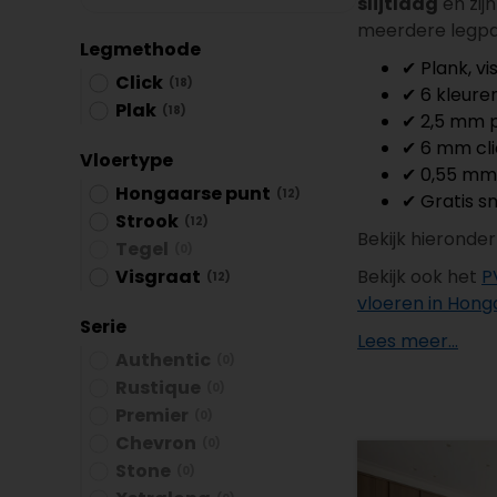
slijtlaag
en zij
Plint accessoires
meerdere legpa
Legmethode
Traprenovatie
✔ Plank, v
Click
(18)
✔ 6 kleure
Plak
(18)
✔ 2,5 mm p
✔ 6 mm cli
Vloertype
✔ 0,55 mm 
Hongaarse punt
(12)
✔ Gratis sn
Strook
(12)
Bekijk hieronde
Tegel
(0)
Visgraat
Bekijk ook het
P
(12)
vloeren in Hong
Serie
Lees meer...
Authentic
(0)
Rustique
(0)
Premier
(0)
Chevron
(0)
Stone
(0)