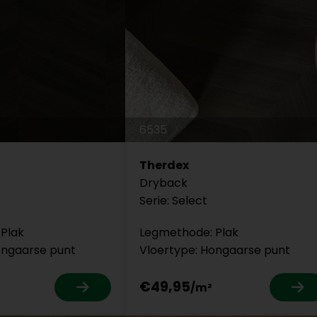
6535
Therdex
Dryback
Serie: Select
Plak
Legmethode: Plak
ongaarse punt
Vloertype: Hongaarse punt
€49,95