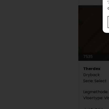
7535
Therdex
Dryback
Serie: Select
Legmethode: 
Vloertype: Vi