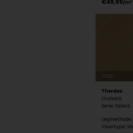
€49,95
7532
Therdex
Dryback
Serie: Select
Legmethode: 
Vloertype: Vi