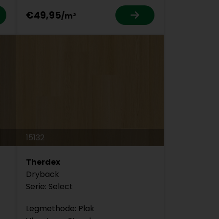
€49,95
15132
Therdex
Dryback
Serie: Select
Legmethode: Plak