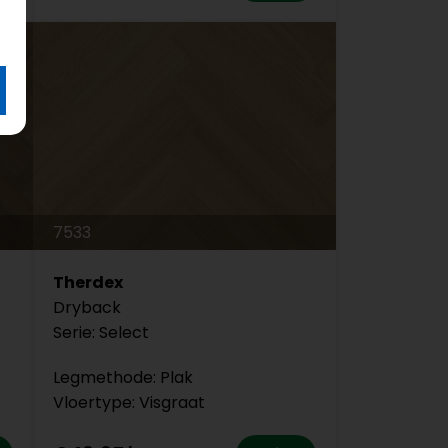
7533
Therdex
Dryback
Serie: Select
Legmethode: Plak
Vloertype: Visgraat