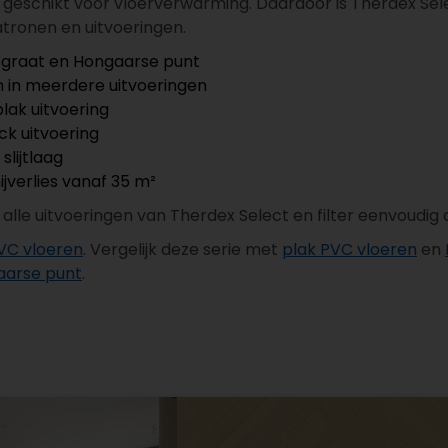
n geschikt voor vloerverwarming. Daardoor is Therdex Sel
tronen en uitvoeringen.
isgraat en Hongaarse punt
n in meerdere uitvoeringen
lak uitvoering
ck uitvoering
slijtlaag
ijverlies vanaf 35 m²
r alle uitvoeringen van Therdex Select en filter eenvoudi
VC vloeren
. Vergelijk deze serie met
plak PVC vloeren
en
aarse punt
.