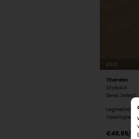
6533
Therdex
Dryback
Serie: Select
Legmethode: 
Vloertype: H
€49,95