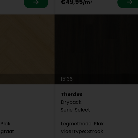
€49,95
15136
Therdex
Dryback
Serie: Select
Plak
Legmethode: Plak
sgraat
Vloertype: Strook