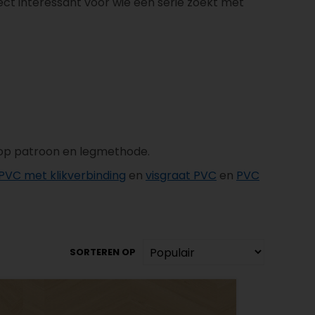
ect interessant voor wie één serie zoekt met
g op patroon en legmethode.
PVC met klikverbinding
en
visgraat PVC
en
PVC
SORTEREN OP