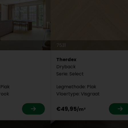
7531
Therdex
Dryback
Serie: Select
Plak
Legmethode: Plak
rook
Vloertype: Visgraat
€49,95