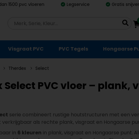
dan 1500 pvc vloeren
Legservice
Gratis snijv
Visgraat PVC
PVC Tegels
Hongaarse P
Therdex
Select
 Select PVC vloer – plank,
ect
serie combineert rustige houtstructuren met een verf
t verkrijgbaar als rechte plank, visgraat en Hongaarse punt
rbaar in
6 kleuren
in plank, visgraat en Hongaarse punt. 