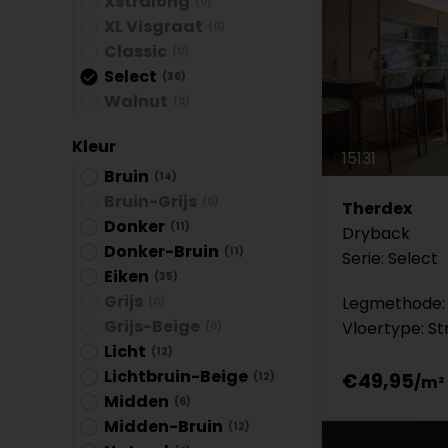
Xstralong
(0)
XL Visgraat
(0)
Classic
(0)
Select
(36)
Walnut
(0)
Kleur
15131
Bruin
(14)
Bruin-Grijs
(0)
Therdex
Donker
(11)
Dryback
Donker-Bruin
(11)
Serie: Select
Eiken
(35)
Grijs
Legmethode: 
(0)
Grijs-Beige
Vloertype: St
(0)
Licht
(12)
Lichtbruin-Beige
€49,95
(12)
Midden
(6)
Midden-Bruin
(12)