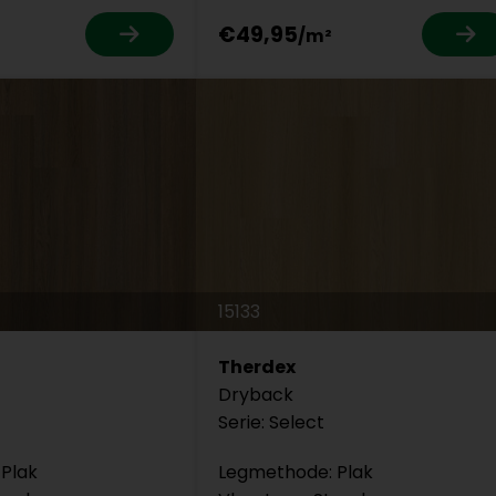
€49,95
15133
Therdex
Dryback
Serie: Select
Plak
Legmethode: Plak