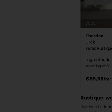
7575
Therdex
Click
Serie: Rustiqu
Legmethode: 
Vloertype: Vi
€59,95
Rustique: w
Rustique is idea