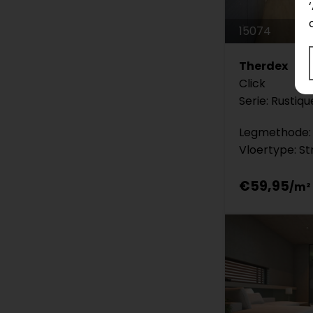
15074
Therdex
Click
Serie: Rustiqu
Legmethode: 
Vloertype: St
€59,95