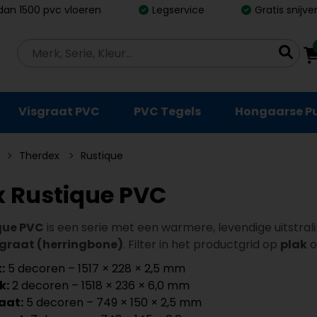
dan 1500 pvc vloeren
Legservice
Gratis snijv
Visgraat PVC
PVC Tegels
Hongaarse P
Therdex
Rustique
x Rustique PVC
que PVC
is een serie met een warmere, levendige uitstral
sgraat (herringbone)
. Filter in het productgrid op
plak
o
:
5 decoren – 1517 × 228 × 2,5 mm
k:
2 decoren – 1518 × 236 × 6,0 mm
aat:
5 decoren – 749 × 150 × 2,5 mm