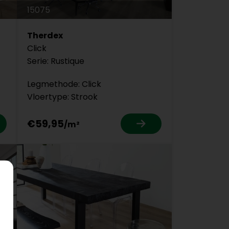
15075
Therdex
Click
Serie: Rustique
Legmethode: Click
Vloertype: Strook
€59,95