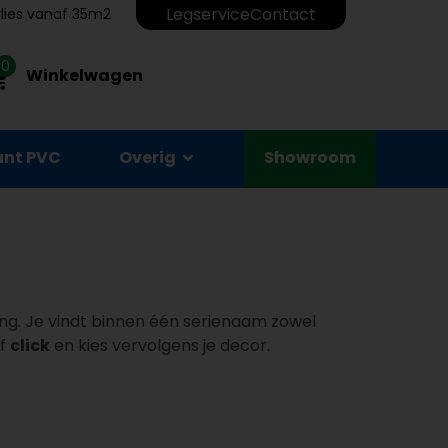
Legservice
Contact
erlies vanaf 35m2
0
Winkelwagen
unt PVC
Overig
Showroom
ing. Je vindt binnen één serienaam zowel
f
click
en kies vervolgens je decor.