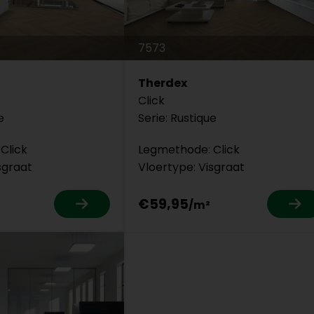
7573
Therdex
Click
e
Serie: Rustique
Click
Legmethode: Click
sgraat
Vloertype: Visgraat
€59,95