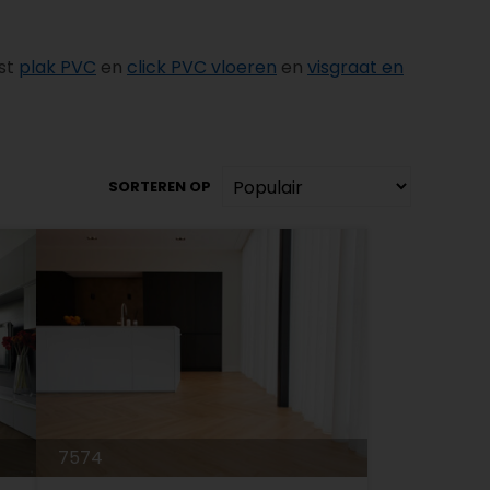
ast
plak PVC
en
click PVC vloeren
en
visgraat en
SORTEREN OP
7574