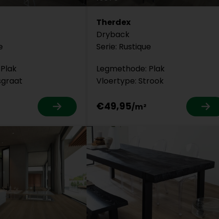
Therdex
Dryback
e
Serie: Rustique
Plak
Legmethode: Plak
sgraat
Vloertype: Strook
€49,95