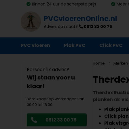
Binnen 24 uur de scherpste prijs
Meer 
PVCvloerenOnline.nl
Advies op maat?
0512 33 00 75
PVC vloeren
Plak PVC
Click PVC
Ondervloeren
Home
Merken
Persoonlijk advies?
Plinten
Therde
Wij staan voor u
klaar!
Deurmatten
Therdex Rusti
Vloer- en trapprofielen
Bereikbaar op werkdagen van
planken
als
vi
09:00 tot 18:00
Lijm, primer en egalisatie
Plak plank
Click plan
0512 33 00 75
Schoonmaak en onderhoud
Plak visgr