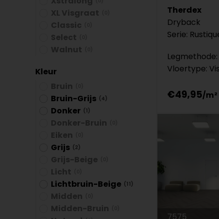
Xstralong
(0)
Therdex
XL Visgraat
(0)
Dryback
Classic
(0)
Serie: Rustiqu
Select
(0)
Walnut
(0)
Legmethode: 
Vloertype: Vi
Kleur
Bruin
(0)
€49,95
Bruin-Grijs
(4)
Donker
(1)
Donker-Bruin
(0)
Eiken
(0)
Grijs
(2)
Grijs-Beige
(0)
Licht
(0)
Lichtbruin-Beige
(11)
Midden
(0)
Midden-Bruin
(0)
7575