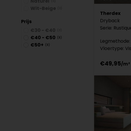
Naturel
(0)
Wit-Beige
(0)
Therdex
Dryback
Prijs
Serie: Rustiqu
€30 - €40
(0)
€40 - €50
(8)
Legmethode: 
€50+
(8)
Vloertype: Vi
€49,95