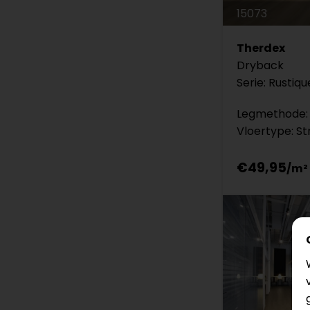
15073
Therdex
Dryback
Serie: Rustiqu
Legmethode: 
Vloertype: St
€49,95