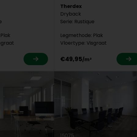
Therdex
Dryback
e
Serie: Rustique
Plak
Legmethode: Plak
sgraat
Vloertype: Visgraat
€49,95
15075