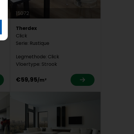
15072
Therdex
Click
Serie: Rustique
Legmethode: Click
Vloertype: Strook
€59,95