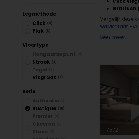
Click visg
Plint accessoires
Gratis sni
Legmethode
Traprenovatie
Vergelijk deze 
Click
(8)
walvisgraat PV
Plak
(8)
Lees meer...
Vloertype
Hongaarse punt
(0)
Strook
(8)
Tegel
(0)
Visgraat
(8)
Serie
Authentic
(0)
Rustique
(16)
Premier
(0)
Chevron
(0)
7572
Stone
(0)