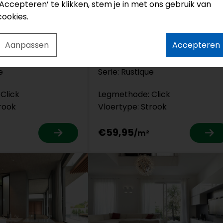
‘Accepteren’ te klikken, stem je in met ons gebruik van
cookies.
15073
Aanpassen
Accepteren
Therdex
Click
e
Serie: Rustique
Click
Legmethode: Click
rook
Vloertype: Strook
€59,95