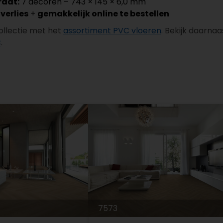
raat:
7 decoren – 743 × 145 × 6,0 mm
jverlies
+
gemakkelijk online te bestellen
collectie met het
assortiment PVC vloeren
. Bekijk daarna
C
.
7573