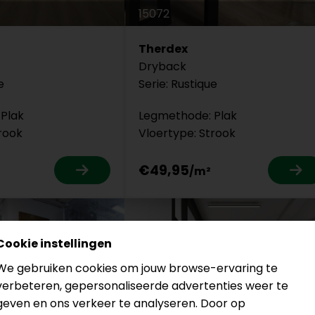
15072
Therdex
Dryback
e
Serie: Rustique
Plak
Legmethode: Plak
rook
Vloertype: Strook
€49,95
Cookie instellingen
We gebruiken cookies om jouw browse-ervaring te
verbeteren, gepersonaliseerde advertenties weer te
geven en ons verkeer te analyseren. Door op