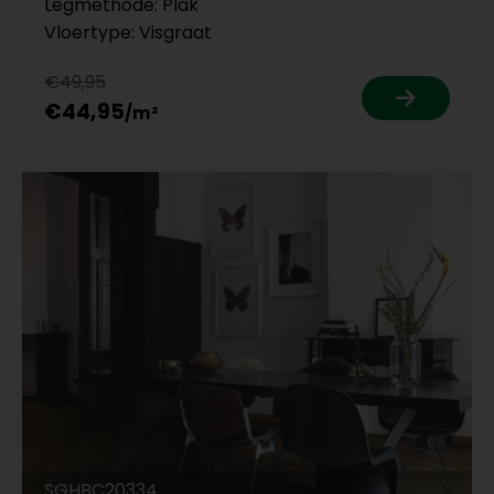
Legmethode: Plak
Vloertype: Visgraat
€49,95
€44,95
SGHBC20334