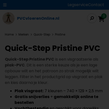
Legservice
Contact
0
PVCvloerenOnline.nl
Home
Merken
Quick-Step
Pristine
Quick-Step Pristine PVC
Quick-Step Pristine PVC
is een visgraatserie als
plak-PVC
. Dit is een sterke keuze als je een lage
opbouw wilt en het patroon zo strak mogelijk wilt
leggen. Filter in het productgrid op visgraat en plak
en kies daarna je kleur.
Plak visgraat:
7 kleuren – 740 × 129 × 2,5 mm
Gratis snijverlies
+
gemakkelijk online te
bestellen
Vochtbestendig
en geschikt voor dagelijks