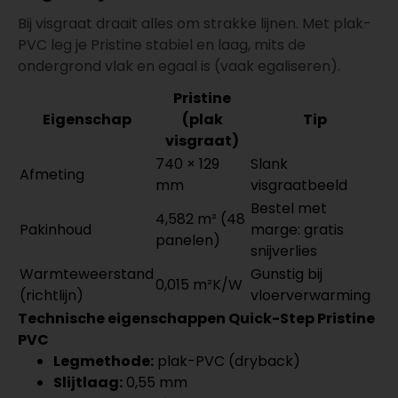
Bij visgraat draait alles om strakke lijnen. Met plak-
PVC leg je Pristine stabiel en laag, mits de
ondergrond vlak en egaal is (vaak egaliseren).
Pristine
Eigenschap
(plak
Tip
visgraat)
740 × 129
Slank
Afmeting
mm
visgraatbeeld
Bestel met
4,582 m² (48
Pakinhoud
marge: gratis
panelen)
snijverlies
Warmteweerstand
Gunstig bij
0,015 m²K/W
(richtlijn)
vloerverwarming
Technische eigenschappen Quick-Step Pristine
PVC
Legmethode:
plak-PVC (dryback)
Slijtlaag:
0,55 mm