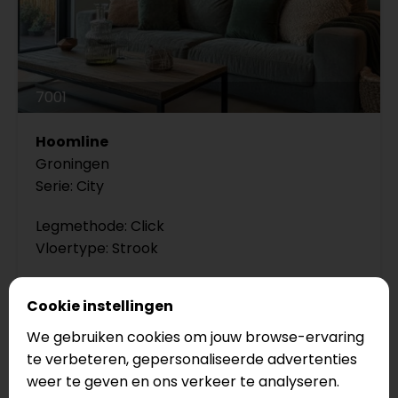
7001
Hoomline
Groningen
Serie: City
Legmethode: Click
Vloertype: Strook
€36,95
Cookie instellingen
€33,25
We gebruiken cookies om jouw browse-ervaring
te verbeteren, gepersonaliseerde advertenties
City click-PVC: snel en schoon leggen
weer te geven en ons verkeer te analyseren.