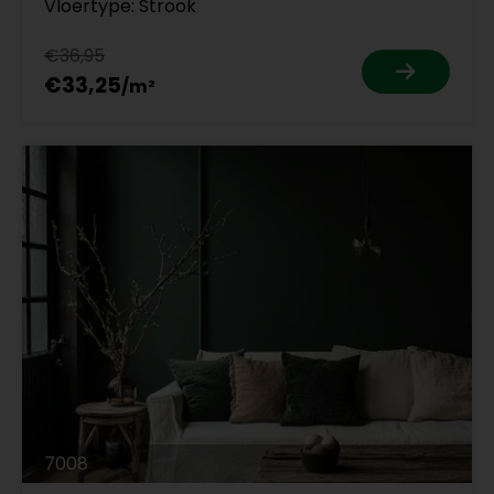
Vloertype: Strook
€36,95
€33,25
7008