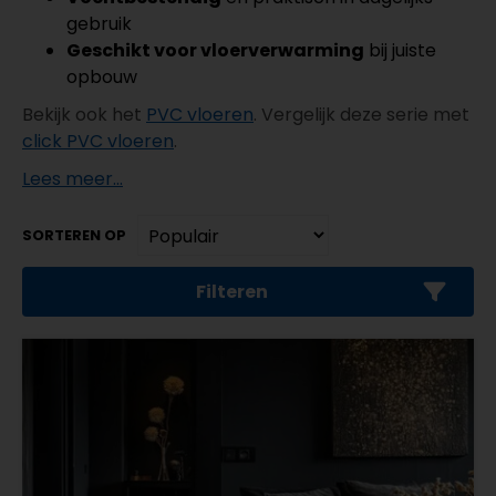
gebruik
Geschikt voor vloerverwarming
bij juiste
opbouw
Bekijk ook het
PVC vloeren
. Vergelijk deze serie met
click PVC vloeren
.
Lees meer...
SORTEREN OP
Filteren