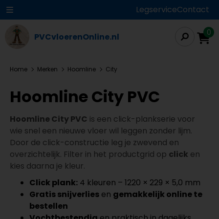
Legservice
Contact
0
PVCvloerenOnline.nl
Home
Merken
Hoomline
City
Hoomline City PVC
Hoomline City PVC
is een click-plankserie voor
wie snel een nieuwe vloer wil leggen zonder lijm.
Door de click-constructie leg je zwevend en
overzichtelijk. Filter in het productgrid op
click
en
kies daarna je kleur.
Click plank:
4 kleuren – 1220 × 229 × 5,0 mm
Gratis snijverlies
en
gemakkelijk online te
bestellen
Vochtbestendig
en praktisch in dagelijks