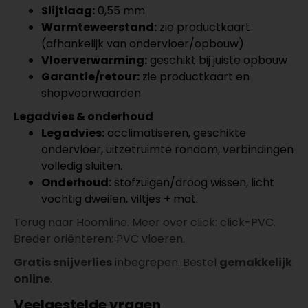
Slijtlaag:
0,55 mm
Warmteweerstand:
zie productkaart
(afhankelijk van ondervloer/opbouw)
Vloerverwarming:
geschikt bij juiste opbouw
Garantie/retour:
zie productkaart en
shopvoorwaarden
Legadvies & onderhoud
Legadvies:
acclimatiseren, geschikte
ondervloer, uitzetruimte rondom, verbindingen
volledig sluiten.
Onderhoud:
stofzuigen/droog wissen, licht
vochtig dweilen, viltjes + mat.
Terug naar Hoomline. Meer over click: click-PVC.
Breder oriënteren: PVC vloeren.
Gratis snijverlies
inbegrepen. Bestel
gemakkelijk
online
.
Veelgestelde vragen