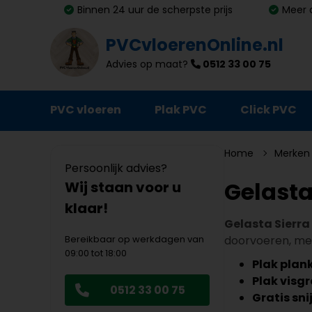
Binnen 24 uur de scherpste prijs
Meer 
PVCvloerenOnline.nl
Advies op maat?
0512 33 00 75
PVC vloeren
Plak PVC
Click PVC
Ondervloeren
Home
Merken
Persoonlijk advies?
Plinten
Gelasta
Wij staan voor u
klaar!
Deurmatten
Gelasta Sierra
Vloer- en trapprofielen
Bereikbaar op werkdagen van
doorvoeren, met 
09:00 tot 18:00
Lijm, primer en egalisatie
Plak plank
Plak visgr
0512 33 00 75
Schoonmaak en onderhoud
Gratis sni