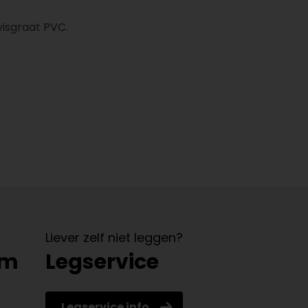
visgraat PVC.
Liever zelf niet leggen?
om
Legservice
Legservice info