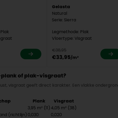
Gelasta
Natural
Serie: Sierra
Plak
Legmethode: Plak
sgraat
Vloertype: Visgraat
€38,95
€33,95
-plank of plak-visgraat?
ust, visgraat geeft direct karakter. Een vlakke ondergro
chap
Plank
Visgraat
3,95 m² (11)
4,05 m² (38)
d (richtlijn)
0,030
0,020