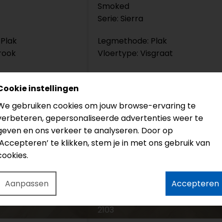
Smoked
Serie: Sierra
Plak
Legmethode: Plak
rook
Vloertype: Visgraat
€38,95
€33,95
Cookie instellingen
We gebruiken cookies om jouw browse-ervaring te
verbeteren, gepersonaliseerde advertenties weer te
geven en ons verkeer te analyseren. Door op
‘Accepteren’ te klikken, stem je in met ons gebruik van
cookies.
Aanpassen
Accepteren
2103