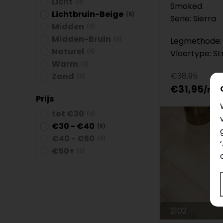
Licht
(0)
Smoked
Lichtbruin-Beige
(6)
Serie: Sierra
Midden
(0)
Midden-Bruin
(0)
Legmethode: 
Naturel
(0)
Vloertype: St
Warm
(0)
€38,95
Zand
(0)
€31,95
Prijs
tot €30
(0)
€30 - €40
(8)
€40 - €50
(0)
€50+
(0)
2102