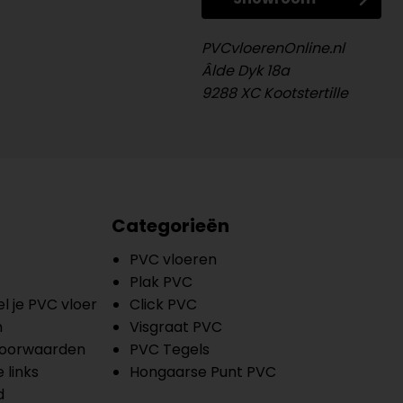
PVCvloerenOnline.nl
Âlde Dyk 18a
9288 XC Kootstertille
Categorieën
PVC vloeren
Plak PVC
l je PVC vloer
Click PVC
n
Visgraat PVC
oorwaarden
PVC Tegels
 links
Hongaarse Punt PVC
d