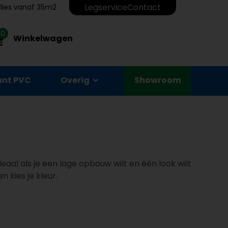
Legservice
Contact
erlies vanaf 35m2
0
Winkelwagen
unt PVC
Overig
Showroom
Ideaal als je een lage opbouw wilt en één look wilt
 kies je kleur.