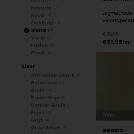
Firmfit
(0)
Nevada
(0)
Legmethode: 
Nova
(0)
Vloertype: St
Oakland
(0)
Sierra
(8)
€38,95
Vario
(0)
€31,95
Fusion
(0)
Flash
(0)
Kleur
Antraciet-Zwart
(0)
Betonlook
(0)
Bruin
(0)
Bruin-Grijs
(0)
Donker-Bruin
(0)
Eiken
(0)
2000
Grijs
(0)
Grijs-Beige
(0)
Gelasta