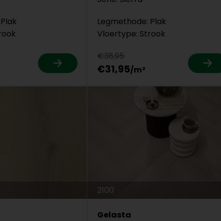
Plak
Legmethode: Plak
rook
Vloertype: Strook
€38,95
€31,95
2100
Gelasta