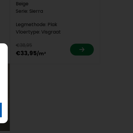
Beige
Serie: Sierra
Legmethode: Plak
Vloertype: Visgraat
€38,95
€33,95