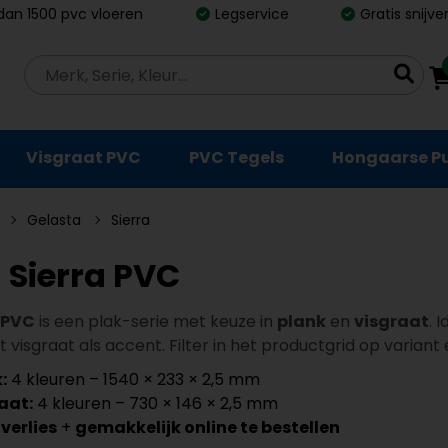
dan 1500 pvc vloeren
Legservice
Gratis snijv
Visgraat PVC
PVC Tegels
Hongaarse P
Gelasta
Sierra
 Sierra PVC
 PVC
is een plak-serie met keuze in
plank
en
visgraat
. 
visgraat als accent. Filter in het productgrid op variant en
:
4 kleuren – 1540 × 233 × 2,5 mm
aat:
4 kleuren – 730 × 146 × 2,5 mm
jverlies
+
gemakkelijk online te bestellen