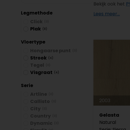
Plint accessoires
Bekijk ook het
P
Legmethode
Lees meer...
Traprenovatie
Click
(0)
Plak
(8)
Vloertype
Hongaarse punt
(0)
Strook
(4)
Tegel
(0)
Visgraat
(4)
Serie
Artline
(0)
2003
Callisto
(0)
City
(0)
Gelasta
Country
(0)
Natural
Dynamic
(0)
Serie: Sierra