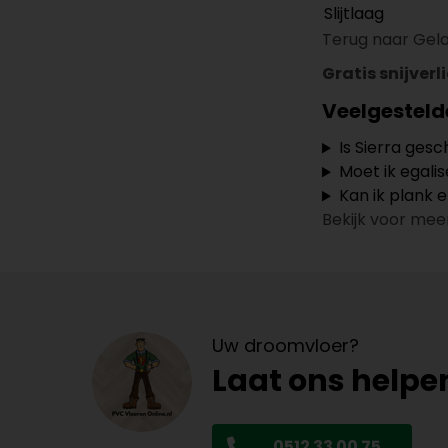
Slijtlaag
Terug naar Gelas
Gratis snijverl
Veelgesteld
Is Sierra ges
Moet ik egalis
Kan ik plank 
Bekijk voor mee
Uw droomvloer?
Laat ons helpe
0512 33 00 75