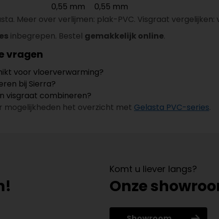
0,55 mm
0,55 mm
ta. Meer over verlijmen: plak-PVC. Visgraat vergelijken: 
ies
inbegrepen. Bestel
gemakkelijk online
.
e vragen
chikt voor vloerverwarming?
eren bij Sierra?
en visgraat combineren?
r mogelijkheden het overzicht met
Gelasta PVC-series
.
Komt u liever langs?
n!
Onze showro
Showroom