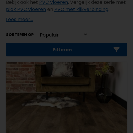
Bekijk ook het
PVC vloeren
. Vergelijk deze serie met
plak PVC vloeren
en
PVC met klikverbinding
.
Lees meer...
SORTEREN OP
Filteren