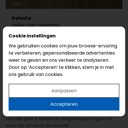
7002
Gelasta
Valley Oak Cinnamon
Serie: Nevada
Cookie instellingen
Legmethode: Click
We gebruiken cookies om jouw browse-ervaring
Vloertype: Strook
te verbeteren, gepersonaliseerde advertenties
weer te geven en ons verkeer te analyseren.
€45,95
Door op ‘Accepteren’ te klikken, stem je in met
€40,95
ons gebruik van cookies.
Aanpassen
Nevada: welke legmethode past bij
jou?
Accepteren
Nevada click is handig bij renovatie en snelheid.
Nevada plak is ideaal bij hoogtebeperkingen en
voor het strakste eindbeeld.