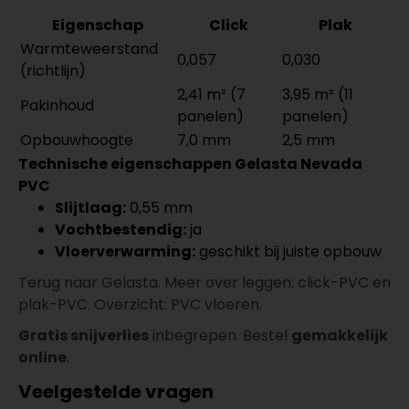
Eigenschap
Click
Plak
Warmteweerstand
0,057
0,030
(richtlijn)
2,41 m² (7
3,95 m² (11
Pakinhoud
panelen)
panelen)
Opbouwhoogte
7,0 mm
2,5 mm
Technische eigenschappen Gelasta Nevada
PVC
Slijtlaag:
0,55 mm
Vochtbestendig:
ja
Vloerverwarming:
geschikt bij juiste opbouw
Terug naar Gelasta. Meer over leggen: click-PVC en
plak-PVC. Overzicht: PVC vloeren.
Gratis snijverlies
inbegrepen. Bestel
gemakkelijk
online
.
Veelgestelde vragen