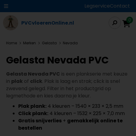
Legservice
Contact
0
PVCvloerenOnline.nl
Home
Merken
Gelasta
Nevada
Gelasta Nevada PVC
Gelasta Nevada PVC
is een plankserie met keuze
in
plak
of
click
. Plak is laag en strak; click is snel
zwevend gelegd. Filter in het productgrid op
legmethode en kies daarna je kleur.
Plak plank:
4 kleuren – 1540 × 233 × 2,5 mm
Click plank:
4 kleuren – 1532 × 225 × 7,0 mm
Gratis snijverlies
+
gemakkelijk online te
bestellen