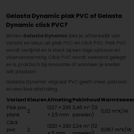
Gelasta Dynamic plak PVC of Gelasta
Dynamic click PVC?
Binnen
Gelasta Dynamic
kies je, afhankelijk van
variant en kleur, uit plak PVC en click PVC. Plak PVC
wordt verlijmd en is sterk bij een lage opbouw en
vloerverwarming. Click PVC wordt zwevend gelegd
en is praktisch bij renovatie of wanneer je sneller
wilt plaatsen.
Gelasta Dynamic visgraat PVC geeft meer patroon
en een luxe uitstraling.
Variant
Kleuren
Afmeting
Pakinhoud
Warmteweer
Plak pvc
1227 × 235
3,46 m² (12
2
0,02 m²K/W
plank
× 2,5 mm
panelen)
Click
1220 × 230
2,24 m² (12
pvc
2
0,067 m²K/W
× 5 mm
panelen)