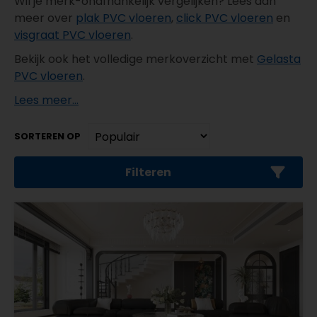
Wil je merk-onafhankelijk vergelijken? Lees dan
meer over
plak PVC vloeren
,
click PVC vloeren
en
visgraat PVC vloeren
.
Bekijk ook het volledige merkoverzicht met
Gelasta
PVC vloeren
.
Lees meer...
SORTEREN OP
Filteren