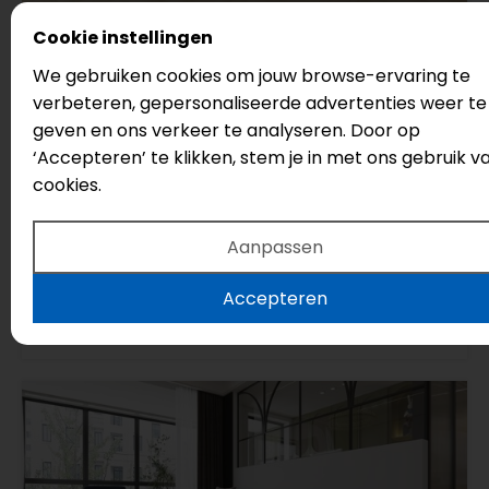
Cookie instellingen
3600
We gebruiken cookies om jouw browse-ervaring te
verbeteren, gepersonaliseerde advertenties weer te
Gelasta
geven en ons verkeer te analyseren. Door op
Natural Light
‘Accepteren’ te klikken, stem je in met ons gebruik v
Serie: Dynamic
cookies.
Legmethode: Click
Vloertype: Visgraat
Aanpassen
€44,95
Accepteren
€42,95