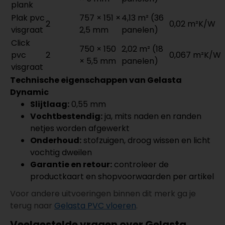
plank
Plak pvc
757 × 151 ×
4,13 m² (36
2
0,02 m²K/W
visgraat
2,5 mm
panelen)
Click
750 × 150
2,02 m² (18
pvc
2
0,067 m²K/W
× 5,5 mm
panelen)
visgraat
Technische eigenschappen van Gelasta
Dynamic
Slijtlaag:
0,55 mm
Vochtbestendig:
ja, mits naden en randen
netjes worden afgewerkt
Onderhoud:
stofzuigen, droog wissen en licht
vochtig dweilen
Garantie en retour:
controleer de
productkaart en shopvoorwaarden per artikel
Voor andere uitvoeringen binnen dit merk ga je
terug naar
Gelasta PVC vloeren
.
Veelgestelde vragen over Gelasta