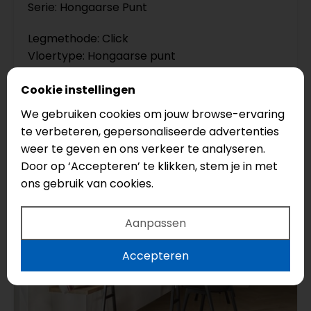
Serie: Hongaarse Punt
Legmethode: Click
Vloertype: Hongaarse punt
Cookie instellingen
€64,95
We gebruiken cookies om jouw browse-ervaring
te verbeteren, gepersonaliseerde advertenties
weer te geven en ons verkeer te analyseren.
Door op ‘Accepteren’ te klikken, stem je in met
ons gebruik van cookies.
Aanpassen
Accepteren