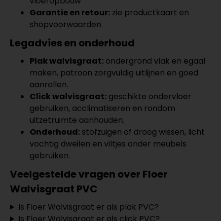
vloeropbouw
Garantie en retour:
zie productkaart en
shopvoorwaarden
Legadvies en onderhoud
Plak walvisgraat:
ondergrond vlak en egaal
maken, patroon zorgvuldig uitlijnen en goed
aanrollen.
Click walvisgraat:
geschikte ondervloer
gebruiken, acclimatiseren en rondom
uitzetruimte aanhouden.
Onderhoud:
stofzuigen of droog wissen, licht
vochtig dweilen en viltjes onder meubels
gebruiken.
Veelgestelde vragen over Floer
Walvisgraat PVC
Is Floer Walvisgraat er als plak PVC?
Is Floer Walvisgraat er als click PVC?