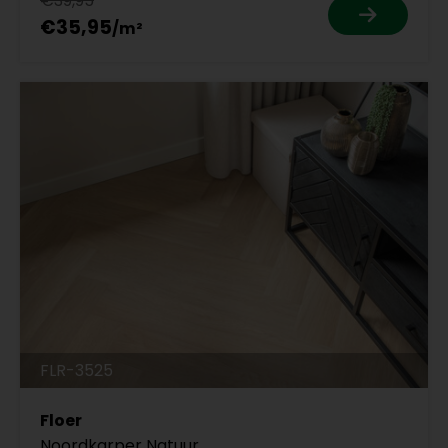
€39,95
€35,95
FLR-3525
Floer
Noordkarper Natuur