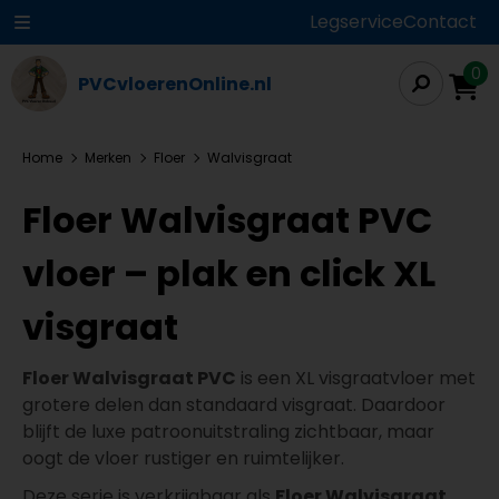
Legservice
Contact
0
PVCvloerenOnline.nl
Home
Merken
Floer
Walvisgraat
Floer Walvisgraat PVC
vloer – plak en click XL
visgraat
Floer Walvisgraat PVC
is een XL visgraatvloer met
grotere delen dan standaard visgraat. Daardoor
blijft de luxe patroonuitstraling zichtbaar, maar
oogt de vloer rustiger en ruimtelijker.
Deze serie is verkrijgbaar als
Floer Walvisgraat