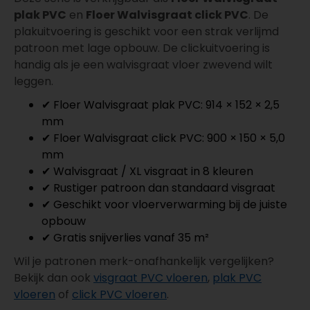
plak PVC
en
Floer Walvisgraat click PVC
. De
plakuitvoering is geschikt voor een strak verlijmd
patroon met lage opbouw. De clickuitvoering is
handig als je een walvisgraat vloer zwevend wilt
leggen.
✔ Floer Walvisgraat plak PVC: 914 × 152 × 2,5
mm
✔ Floer Walvisgraat click PVC: 900 × 150 × 5,0
mm
✔ Walvisgraat / XL visgraat in 8 kleuren
✔ Rustiger patroon dan standaard visgraat
✔ Geschikt voor vloerverwarming bij de juiste
opbouw
✔ Gratis snijverlies vanaf 35 m²
Wil je patronen merk-onafhankelijk vergelijken?
Bekijk dan ook
visgraat PVC vloeren
,
plak PVC
vloeren
of
click PVC vloeren
.