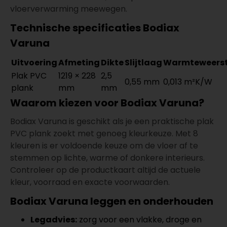
vloerverwarming meewegen.
Technische specificaties Bodiax
Varuna
Uitvoering
Afmeting
Dikte
Slijtlaag
Warmteweers
Plak PVC
1219 × 228
2,5
0,55 mm
0,013 m²K/W
plank
mm
mm
Waarom kiezen voor Bodiax Varuna?
Bodiax Varuna is geschikt als je een praktische plak
PVC plank zoekt met genoeg kleurkeuze. Met 8
kleuren is er voldoende keuze om de vloer af te
stemmen op lichte, warme of donkere interieurs.
Controleer op de productkaart altijd de actuele
kleur, voorraad en exacte voorwaarden.
Bodiax Varuna leggen en onderhouden
Legadvies:
zorg voor een vlakke, droge en