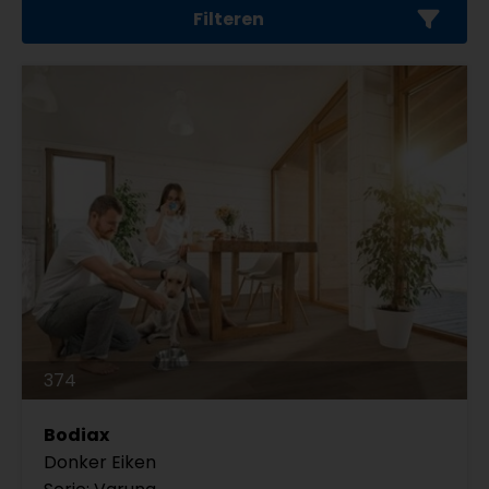
Filteren
374
Bodiax
Donker Eiken