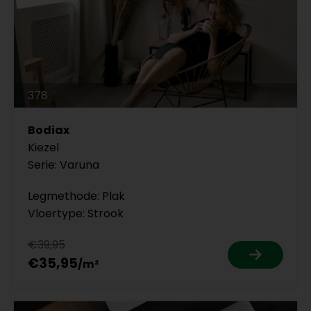
378
Bodiax
Kiezel
Serie: Varuna
Legmethode: Plak
Vloertype: Strook
€39,95
€35,95