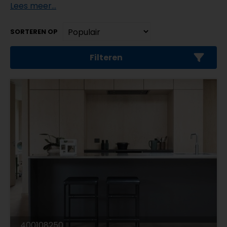
Lees meer...
SORTEREN OP
Filteren
400108250