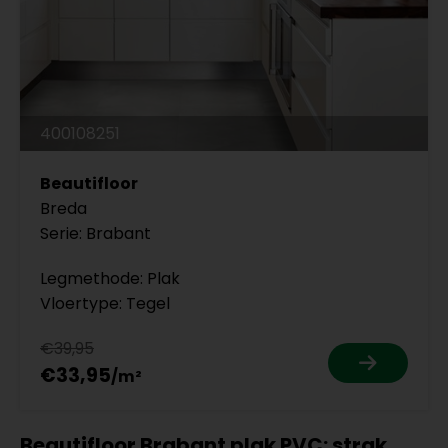
400108251
Beautifloor
Breda
Serie: Brabant
Legmethode: Plak
Vloertype: Tegel
€39,95
€33,95
Beautifloor Brabant plak PVC: strak