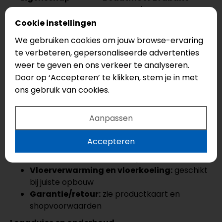
Uitvoering
Plak PVC tegel / dryback
Cookie instellingen
Afmeting
986 × 493 × 2,5 mm
Kleuren
2
We gebruiken cookies om jouw browse-ervaring
Zeer geschikt door de lage,
te verbeteren, gepersonaliseerde advertenties
Vloerverwarming
verlijmde opbouw
weer te geven en ons verkeer te analyseren.
Strak tegelbeeld, lage opbouw en
Door op ‘Accepteren’ te klikken, stem je in met
Beste keuze bij
grootformaat uitstraling
ons gebruik van cookies.
Technische eigenschappen Beautifloor
Brabant PVC
Aanpassen
Type:
PVC tegel als plak/dryback
Slijtlaag:
0,55 mm
Accepteren
Dikte:
2,5 mm
Pakinhoud:
controleer de productkaart
Vloerverwarming en vloerkoeling:
geschikt
bij juiste opbouw
Garantie/retour:
zie productkaart en
shopvoorwaarden