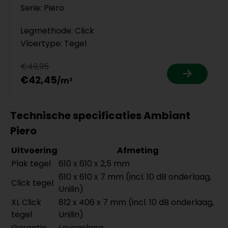
Serie: Piero
Legmethode: Click
Vloertype: Tegel
€49,95
€42,45
Technische specificaties Ambiant
Piero
Uitvoering
Afmeting
Plak tegel
610 x 610 x 2,5 mm
610 x 610 x 7 mm (incl. 10 dB onderlaag,
Click tegel
Unilin)
XL Click
812 x 406 x 7 mm (incl. 10 dB onderlaag,
tegel
Unilin)
Garantie
Levenslang