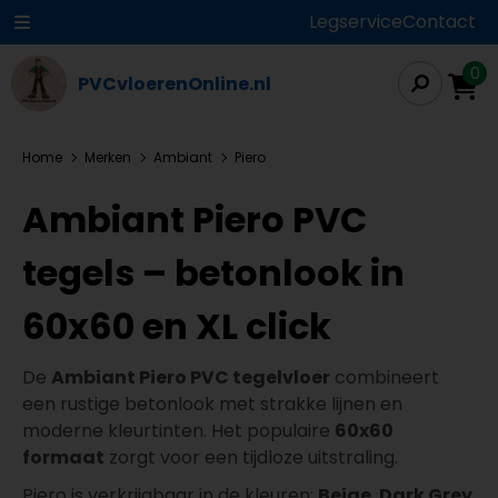
Legservice
Contact
0
PVCvloerenOnline.nl
Home
Merken
Ambiant
Piero
Ambiant Piero PVC
tegels – betonlook in
60x60 en XL click
De
Ambiant Piero PVC tegelvloer
combineert
een rustige betonlook met strakke lijnen en
moderne kleurtinten. Het populaire
60x60
formaat
zorgt voor een tijdloze uitstraling.
Piero is verkrijgbaar in de kleuren:
Beige
,
Dark Grey
,