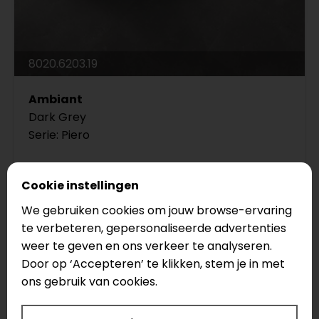
8020.6203.19
Ambiant
Dark Grey
Serie: Piero
Legmethode: Click
Vloertype: Tegel
Cookie instellingen
We gebruiken cookies om jouw browse-ervaring
€49,95
te verbeteren, gepersonaliseerde advertenties
€42,45
weer te geven en ons verkeer te analyseren.
Door op ‘Accepteren’ te klikken, stem je in met
ons gebruik van cookies.