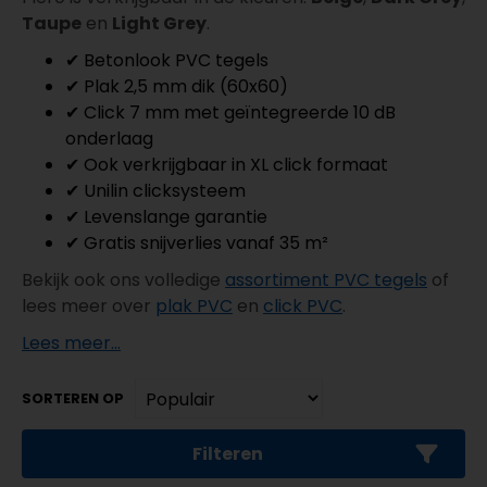
Taupe
en
Light Grey
.
✔ Betonlook PVC tegels
✔ Plak 2,5 mm dik (60x60)
✔ Click 7 mm met geïntegreerde 10 dB
onderlaag
✔ Ook verkrijgbaar in XL click formaat
✔ Unilin clicksysteem
✔ Levenslange garantie
✔ Gratis snijverlies vanaf 35 m²
Bekijk ook ons volledige
assortiment PVC tegels
of
lees meer over
plak PVC
en
click PVC
.
Lees meer...
SORTEREN OP
Filteren