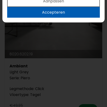
Aanpassen
Accepteren
8020.6202.19
Ambiant
Light Grey
Serie: Piero
Legmethode: Click
Vloertype: Tegel
€49,95