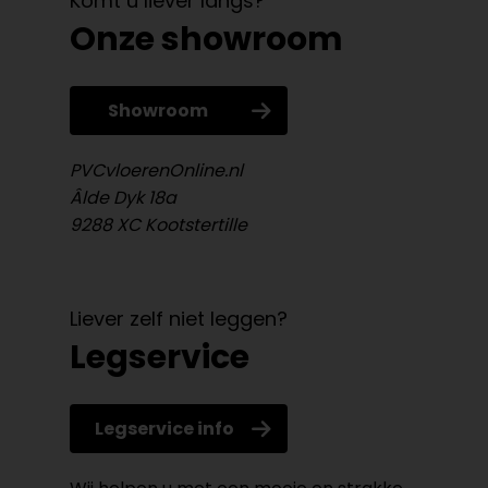
Komt u liever langs?
Onze showroom
Showroom
PVCvloerenOnline.nl
Âlde Dyk 18a
9288 XC Kootstertille
Liever zelf niet leggen?
Legservice
Legservice info