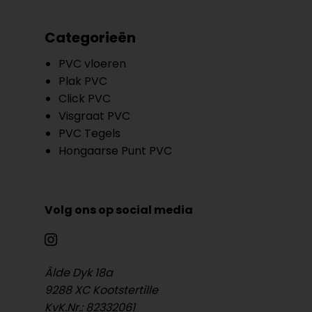
Categorieën
PVC vloeren
Plak PVC
Click PVC
Visgraat PVC
PVC Tegels
Hongaarse Punt PVC
Volg ons op social media
Âlde Dyk 18a
9288 XC Kootstertille
KvK.Nr.: 82332061