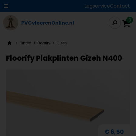
Legservice
Contact
0
PVCvloerenOnline.nl
Plinten
Floorify
Gizeh
Floorify Plakplinten Gizeh N400
€ 6,50