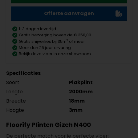
Offerte aanvragen
1-3 dagen levertijd
Gratis bezorging boven de € 350,00
2
Gratis snijverlies bij 35m
of meer
Meer dan 25 jaar ervaring
Bekijk deze vloer in onze showroom
Specificaties
Soort
Plakplint
Lengte
2000mm
Breedte
18mm
Hoogte
3mm
Floorify Plinten Gizeh N400
De perfecte match voor je perfecte vloer: