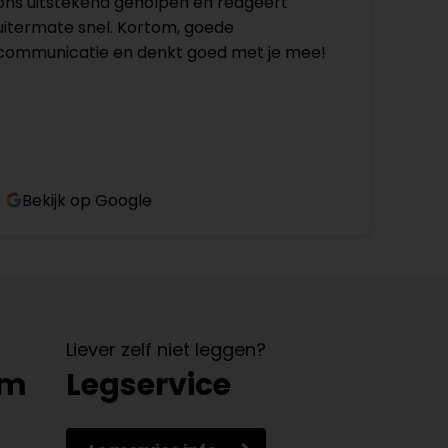
ons uitstekend geholpen en reageert
uitermate snel. Kortom, goede
communicatie en denkt goed met je mee!
Bekijk op Google
Liever zelf niet leggen?
om
Legservice