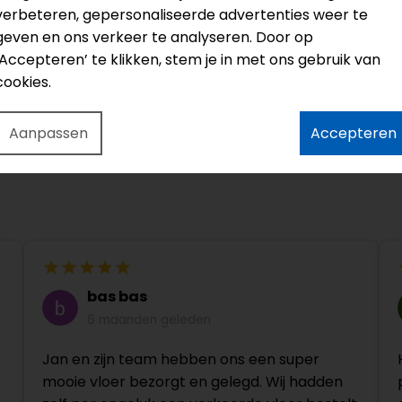
verbeteren, gepersonaliseerde advertenties weer te
Klik
geven en ons verkeer te analyseren. Door op
‘Accepteren’ te klikken, stem je in met ons gebruik van
cookies.
Aanpassen
Accepteren
bas bas
6 maanden geleden
Jan en zijn team hebben ons een super
mooie vloer bezorgt en gelegd. Wij hadden