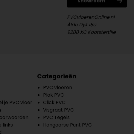
Showroom
PVCvloerenOnline.nl
Âlde Dyk 18a
9288 XC Kootstertille
Categorieën
PVC vloeren
Plak PVC
l je PVC vloer
Click PVC
n
Visgraat PVC
oorwaarden
PVC Tegels
 links
Hongaarse Punt PVC
d