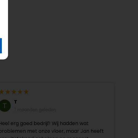
T
7 maanden geleden
Heel erg goed bedrijf! Wij hadden wat
problemen met onze vloer, maar Jan heeft