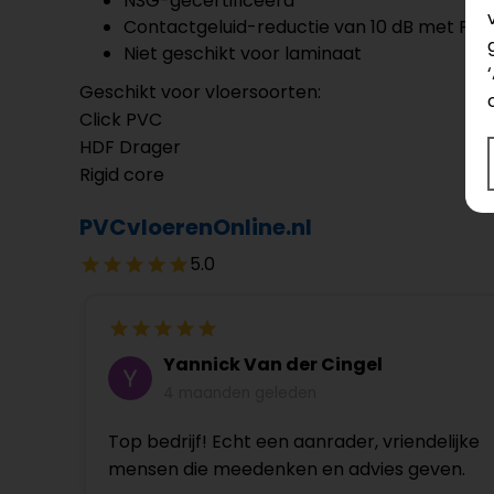
NSG-gecertificeerd
Contactgeluid-reductie van 10 dB met PVC 
Niet geschikt voor laminaat
Geschikt voor vloersoorten:
Click PVC
HDF Drager
Rigid core
PVCvloerenOnline.nl
5.0
Yannick Van der Cingel
4 maanden geleden
Top bedrijf! Echt een aanrader, vriendelijke
mensen die meedenken en advies geven.