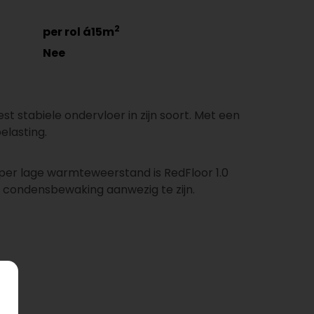
2
per rol á15m
Nee
t stabiele ondervloer in zijn soort. Met een
elasting.
uper lage warmteweerstand is RedFloor 1.0
en condensbewaking aanwezig te zijn.