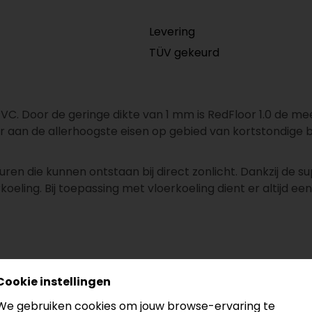
Levering
TÜV gekeurd
C. Door de geringe dikte van 1 mm is RedFloor 1.0 de mees
 aan de allerhoogste eisen op gebied van kortstondige b
en die kunnen ontstaan bij direct zonlicht. Dankzij de s
oeling. Bij toepassing met vloerkoeling dient er altijd e
Cookie instellingen
We gebruiken cookies om jouw browse-ervaring te