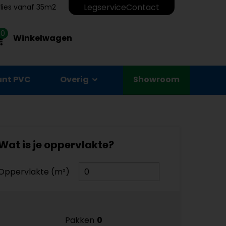
Legservice
Contact
erlies vanaf 35m2
0
Winkelwagen
unt PVC
Overig
Showroom
Wat is je oppervlakte?
Oppervlakte (m²)
Pakken
0