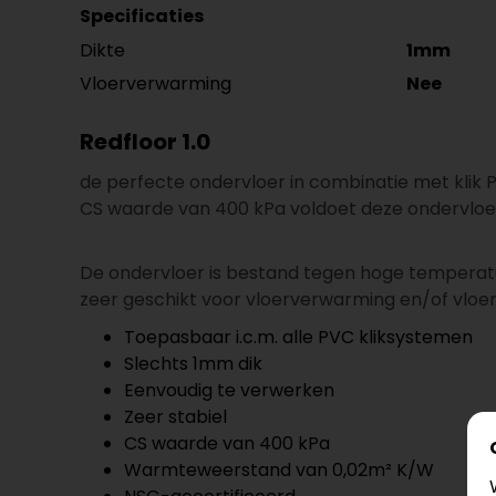
Specificaties
Dikte
1mm
Vloerverwarming
Nee
Redfloor 1.0
de perfecte ondervloer in combinatie met klik PV
CS waarde van 400 kPa voldoet deze ondervloer
De ondervloer is bestand tegen hoge temperatur
zeer geschikt voor vloerverwarming en/of vloerk
Toepasbaar i.c.m. alle PVC kliksystemen
Slechts 1mm dik
Eenvoudig te verwerken
Zeer stabiel
CS waarde van 400 kPa
Warmteweerstand van 0,02m² K/W