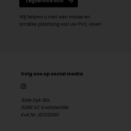
Legservice info
Wij helpen u met een mooie en
strakke plaatsing van uw PVC vloer!
Volg ons op social media
Âlde Dyk 18a
9288 XC Kootstertille
KvK.Nr.: 82332061