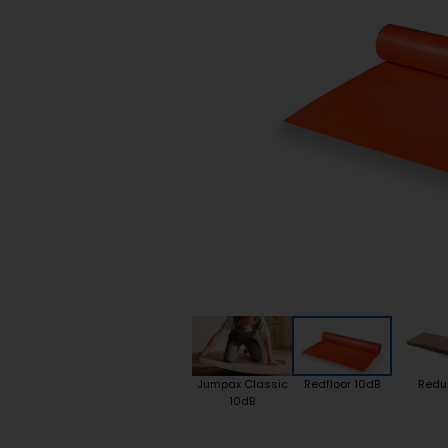
Plint accessoires
Traprenovatie
Jumpax Classic
Redfloor 10dB
Redu
10dB