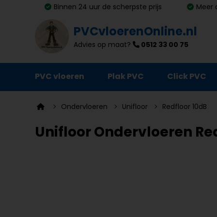
Binnen 24 uur de scherpste prijs
Meer 
PVCvloerenOnline.nl
Advies op maat?
0512 33 00 75
PVC vloeren
Plak PVC
Click PVC
Ondervloeren
Ondervloeren
Unifloor
Redfloor 10dB
Plinten
Unifloor Ondervloeren Red
Deurmatten
Vloer- en trapprofielen
Lijm, primer en egalisatie
Schoonmaak en onderhoud