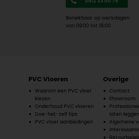
0512 33 00 75
Bereikbaar op werkdagen
van 09:00 tot 18:00
PVC Vloeren
Overige
Waarom een PVC vloer
Contact
kiezen
Showroom
Onderhoud PVC vloeren
Professionee
Doe-het-zelf tips
laten legge
PVC vloer aanbiedingen
Algemene v
Interessante
Retourbelei