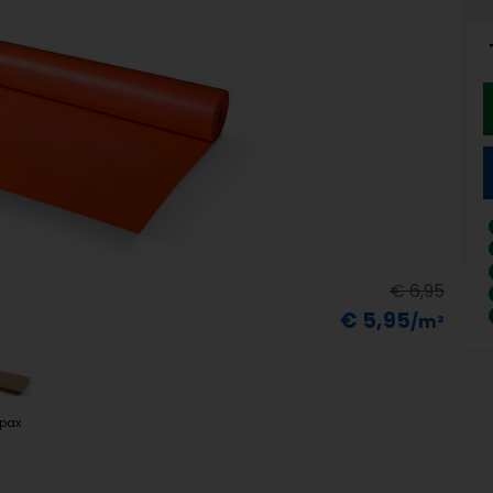
€ 6,95
€ 5,95
pax