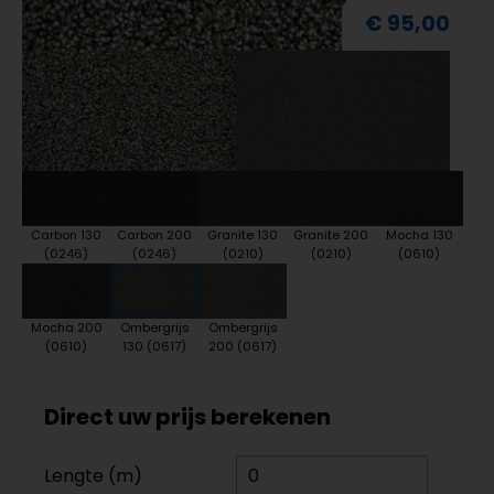
€ 95,00
Carbon 130
Carbon 200
Granite 130
Granite 200
Mocha 130
(0246)
(0246)
(0210)
(0210)
(0610)
Mocha 200
Ombergrijs
Ombergrijs
(0610)
130 (0617)
200 (0617)
Direct uw prijs berekenen
Lengte (m)