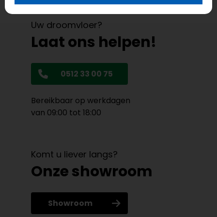
Uw droomvloer?
Laat ons helpen!
0512 33 00 75
Bereikbaar op werkdagen
van 09:00 tot 18:00
Komt u liever langs?
Onze showroom
Showroom