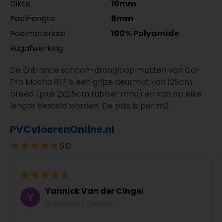
Dikte
10mm
Poolhoogte
8mm
Poolmateriaal
100% Polyamide
Rugafwerking
De Entrance schoon-droogloop matten van Co-
Pro Mocha 617 is een grijze deurmat van 125cm
breed (plus 2x2,5cm rubber rand) en kan op elke
lengte besteld worden. De prijs is per m2.
PVCvloerenOnline.nl
5.0
Yannick Van der Cingel
4 maanden geleden